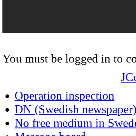
You must be logged in to 
JC
Operation inspection
DN (Swedish newspaper
No free medium in Swed