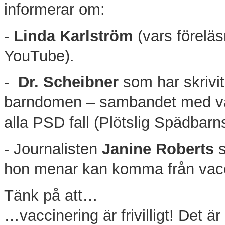
informerar om:
-
Linda Karlström
(vars förelä
YouTube).
-
Dr. Scheibner
som har skrivi
barndomen – sambandet med va
alla PSD fall (Plötslig Spädbar
- Journalisten
Janine Roberts
s
hon menar kan komma från vac
Tänk på att…
…vaccinering är frivilligt! Det ä