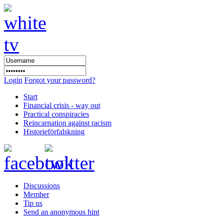
Login
Forgot your password?
Start
Financial crisis - way out
Practical conspiracies
Reincarnation against racism
Historieförfalskning
Discussions
Member
Tip us
Send an anonymous hint