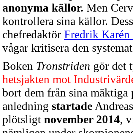
anonyma källor.
Men Cerve
kontrollera sina källor. D
chefredaktör
Fredrik Karén
vågar kritisera den systema
Boken
Tronstriden
gör det t
hetsjakten mot Industrivärd
bort dem från sina mäktiga 
anledning
startade
Andrea
plötsligt
november 2014
, v
nämligen under skorpionens