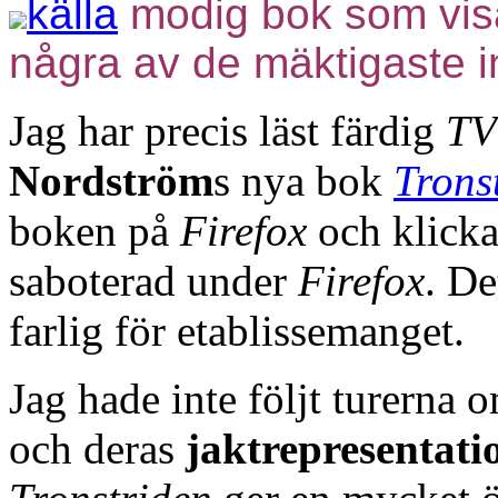
källa
modig bok som visa
några av de mäktigaste i
Jag har precis läst färdig
TV
Nordström
s nya bok
Trons
boken på
Firefox
och klicka
saboterad under
Firefox
. De
farlig för etablissemanget.
Jag hade inte följt turerna
och deras
jaktrepresentati