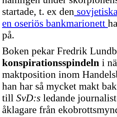
startade, t. ex den
sovjetiska
en oseriös bankmarionett
h
på.
Boken pekar Fredrik Lundb
konspirationsspindeln
i nä
maktposition inom Handelsba
han har så mycket makt bak
till
SvD:s
ledande journalist
åklagare från ekobrottsmyndi