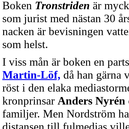
Boken
Tronstriden
är myc
som jurist med nästan 30 års
nacken är bevisningen vatten
som helst.
I viss mån är boken en part
Martin-Löf,
då han gärna v
röst i den elaka mediastor
kronprinsar
Anders Nyrén
familjer. Men Nordström ha
distansen till fulmedias vi