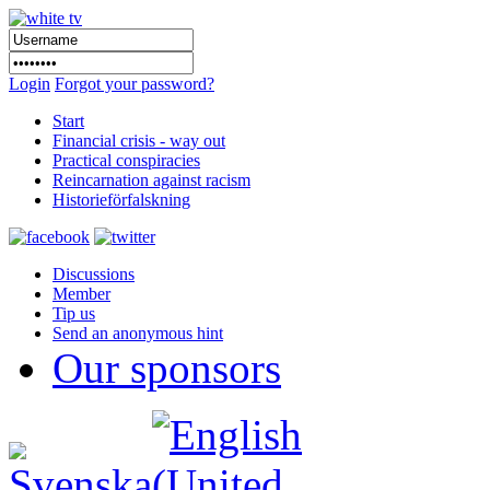
Login
Forgot your password?
Start
Financial crisis - way out
Practical conspiracies
Reincarnation against racism
Historieförfalskning
Discussions
Member
Tip us
Send an anonymous hint
Our sponsors