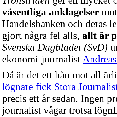
Tronstriden
ger en mycket ö
väsentliga anklagelser
mot
Handelsbanken och deras l
gjort några fel alls,
allt är 
Svenska Dagbladet (SvD)
u
ekonomi-journalist
Andreas
Då är det ett hån mot all ärl
lögnare fick Stora Journal
precis ett år sedan. Ingen p
journalist vågar trotsa lög