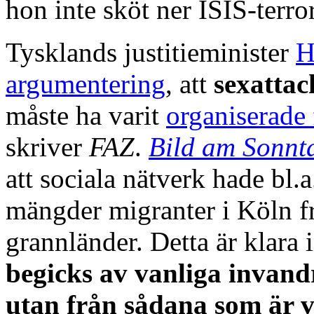
hon inte sköt ner ISIS-terror
Tysklands justitieminister
H
argumentering
, att
sexatta
måste ha varit
organiserade 
skriver
FAZ
.
Bild am Sonnt
att sociala nätverk hade bl.a
mängder migranter i Köln f
grannländer. Detta är klara 
begicks av vanliga invandr
utan från sådana som är v