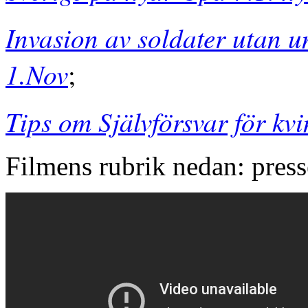
Invasion av soldater utan u
1.Nov
;
Tips om Självförsvar för kv
Filmens rubrik nedan: press