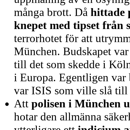
många brott. Då
hittade
knepet med tipset från 
terrorhotet för att utrymm
München. Budskapet var j
till det som skedde i Kö
i Europa. Egentligen var 
var ISIS som ville slå til
Att
polisen i München 
hotar den allmänna säkerh
ytterligare ett
indicium a