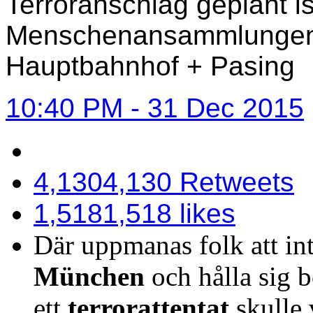
Terroranschlag geplant is
Menschenansammlungen 
Hauptbahnhof + Pasing
10:40 PM - 31 Dec 2015
4,130
4,130 Retweets
1,518
1,518 likes
Där uppmanas folk att inte
München
och hålla sig b
ett
terrorattentat
skulle