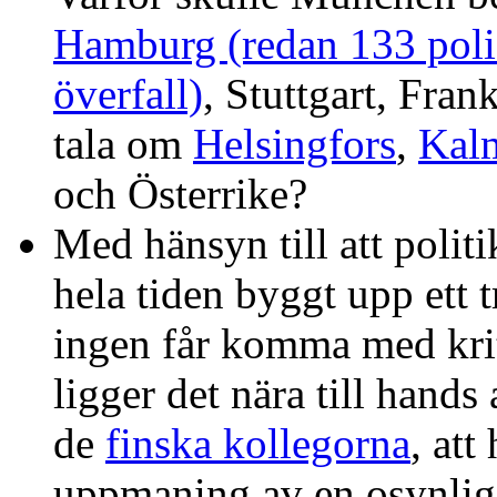
Hamburg (redan 133 poli
överfall)
, Stuttgart, Fran
tala om
Helsingfors
,
Kal
och Österrike?
Med hänsyn till att polit
hela tiden byggt upp ett t
ingen får komma med krit
ligger det nära till hands
de
finska kollegorna
, att
uppmaning av en osynlig 