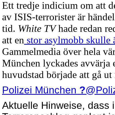
Ett tredje indicium om att d
av ISIS-terrorister är hän
tid.
White TV
hade redan red
att en
stor asylmobb skulle
Gammelmedia över hela värl
München lyckades avvärja en
huvudstad började att gå ut
Polizei München
?
@Poli
Aktuelle Hinweise, dass 