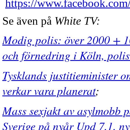
https://www.facebook.co
Se även på
White TV:
Modig polis: över 2000 + 10
och förnedring i Köln, poli
Tysklands justitieminister o
verkar vara planerat
;
Mass sexjakt av asylmobb p
Sverige på nyår Upd 7.1. nyt