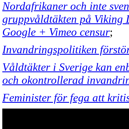
Nordafrikaner och inte sven
gruppvåldtäkten på Viking 
Google + Vimeo censur
;
Invandringspolitiken förstö
Våldtäkter i Sverige kan en
och okontrollerad invandri
Feminister för fega att krit