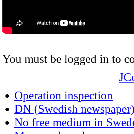
You must be logged in to 
JC
Operation inspection
DN (Swedish newspaper
No free medium in Swed