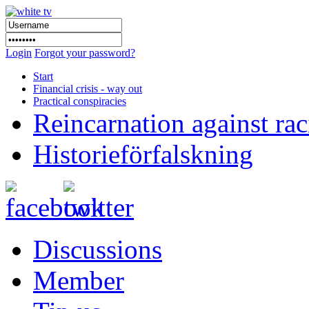
Login
Forgot your password?
Start
Financial crisis - way out
Practical conspiracies
Reincarnation against ra
Historieförfalskning
Discussions
Member