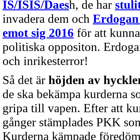
IS/ISIS/Daes
h, de har
stul
invadera dem och
Erdogan 
emot sig 2016
för att kunna
politiska oppositon. Erdogan
och inrikesterror!
Så det är
höjden av hyckle
de ska bekämpa kurderna som
gripa till vapen. Efter att 
gånger stämplades PKK som te
Kurderna kämpade föredömli