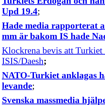
Turkiets Erdogan och hans
Upd 19.4
;
Hade media rapporterat at
mm är bakom IS hade Nad
Klockrena bevis att Turkiet 
ISIS/Daesh
;
NATO-Turkiet anklagas ha
levande
;
Svenska massmedia hjälper