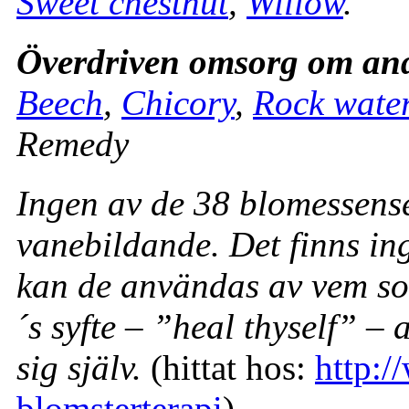
Sweet chestnut
,
Willow
.
Överdriven omsorg om an
Beech
,
Chicory
,
Rock wate
Remedy
Ingen av de 38 blomessense
vanebildande. Det finns in
kan de användas av vem som
´s syfte – ”heal thyself” –
sig själv.
(hittat hos:
http:/
blomsterterapi
)