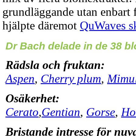
grundläggande utan enbart 
hjälpte däremot
QuWaves sk
Dr Bach delade in de 38 b
Rädsla och fruktan:
Aspen
,
Cherry plum
,
Mimu
Osäkerhet:
Cerato
,
Gentian
,
Gorse
,
Ho
Bristande intresse för nuv