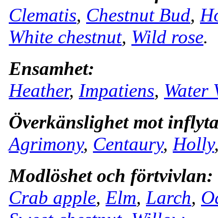
Clematis
,
Chestnut Bud
,
Ho
White chestnut
,
Wild rose
.
Ensamhet:
Heather
,
Impatiens
,
Water 
Överkänslighet mot inflyt
Agrimony
,
Centaury
,
Holly
Modlöshet och förtvivlan:
Crab apple
,
Elm
,
Larch
,
O