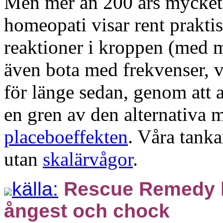
Men mer än 200 års mycket 
homeopati visar rent praktis
reaktioner i kroppen (med m
även bota med frekvenser, vi
för länge sedan, genom att 
en gren av den alternativa 
placeboeffekten
. Våra tanka
utan
skalärvågor
.
källa:
Rescue Remedy h
ångest och chock