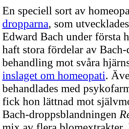
En speciell sort av homeop
dropparna
, som utvecklades
Edward Bach under första h
haft stora fördelar av Bach
behandling mot svåra hjärns
inslaget om homeopati
. Äve
behandlades med psykofarm
fick hon lättnad mot självm
Bach-droppsblandningen
R
mix av flera blomextrakter. 