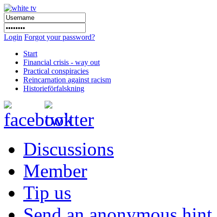
Login
Forgot your password?
Start
Financial crisis - way out
Practical conspiracies
Reincarnation against racism
Historieförfalskning
Discussions
Member
Tip us
Send an anonymous hint