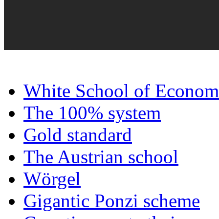
White School of Econom
The 100% system
Gold standard
The Austrian school
Wörgel
Gigantic Ponzi scheme