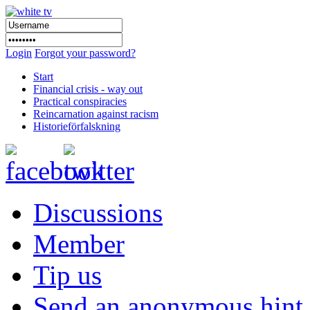
Login
Forgot your password?
Start
Financial crisis - way out
Practical conspiracies
Reincarnation against racism
Historieförfalskning
Discussions
Member
Tip us
Send an anonymous hint