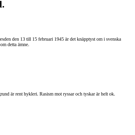
d.
den den 13 till 15 februari 1945 är det knäpptyst om i svenska
n om detta ämne.
grund är rent hykleri. Rasism mot ryssar och tyskar är helt ok.