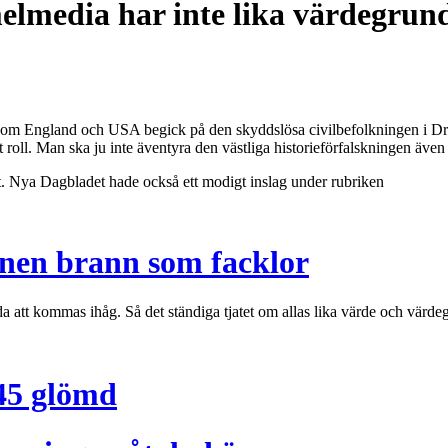
lmedia har inte lika värdegrun
som England och USA begick på den skyddslösa civilbefolkningen i Dres
t roll. Man ska ju inte äventyra den västliga historieförfalskningen äve
tt. Nya Dagbladet hade också ett modigt inslag under rubriken
nen brann som facklor
rda att kommas ihåg. Så det ständiga tjatet om allas lika värde och värde
45 glömd