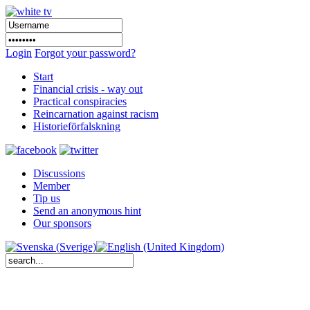
Login
Forgot your password?
Start
Financial crisis - way out
Practical conspiracies
Reincarnation against racism
Historieförfalskning
Discussions
Member
Tip us
Send an anonymous hint
Our sponsors