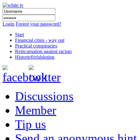
Login
Forgot your password?
Start
Financial crisis - way out
Practical conspiracies
Reincarnation against racism
Historieförfalskning
Discussions
Member
Tip us
Send an anonymous hint