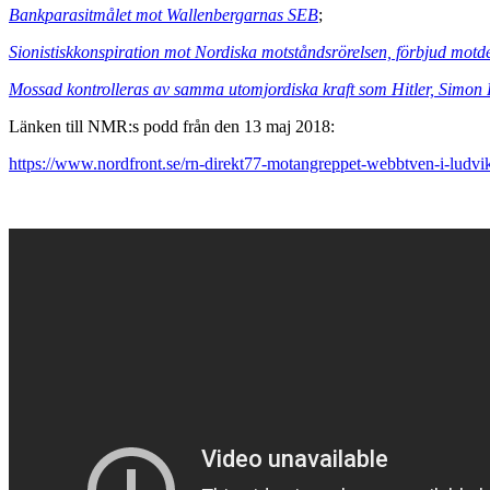
Bankparasitmålet mot Wallenbergarnas SEB
;
Sionistiskkonspiration mot Nordiska motståndsrörelsen, förbjud mot
Mossad kontrolleras av samma utomjordiska kraft som Hitler, Simon
Länken till NMR:s podd från den 13 maj 2018:
https://www.nordfront.se/rn-direkt77-motangreppet-webbtven-i-ludvi