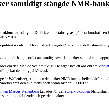
nker samtidigt stängde NMR-bank
bankkonton stängda
. De fick en utbetalningsavi på flera hundratusen 
m är NMR:s.
olitiska åsikter.
I första steget stängdes Swish med detta
skandalar
m kunde ha gett order att samtliga svenska banker som på en knapptryck
rder om det. Men de vet inte riktigt. De säger inte ett ord om att
Säpo är
för pekar de aldrig på Mossad.
ige är
Wallenbergarna
, men det tänker NMR inte på heller, därför att de 
varelser från den 4. dimensionen sedan mer än 3 000 år.
ingen Marcus Wallenberg
kallades för den
stora krokodilen
bland sina n
ge slår ni mot fel fiende och ger den makten.