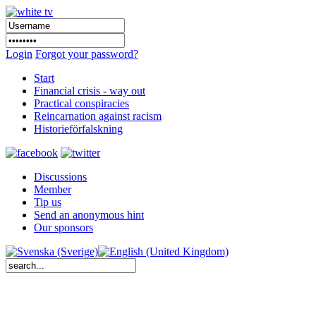
Login
Forgot your password?
Start
Financial crisis - way out
Practical conspiracies
Reincarnation against racism
Historieförfalskning
Discussions
Member
Tip us
Send an anonymous hint
Our sponsors