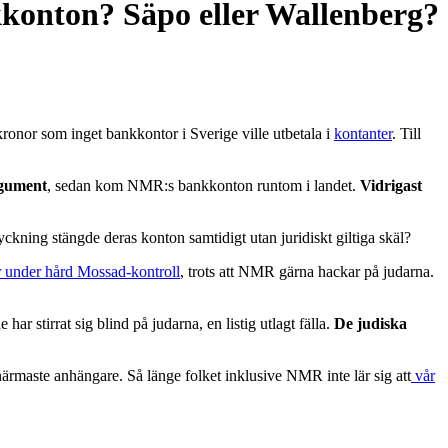
konton? Säpo eller Wallenberg?
kronor som inget bankkontor i Sverige ville utbetala i
kontanter
. Till
gument
, sedan kom NMR:s bankkonton runtom i landet.
Vidrigast
ning stängde deras konton samtidigt utan juridiskt giltiga skäl?
 under hård Mossad-kontroll
, trots att NMR gärna hackar på judarna.
har stirrat sig blind på judarna, en listig utlagt fälla.
De judiska
ärmaste anhängare. Så länge folket inklusive NMR inte lär sig att
vår