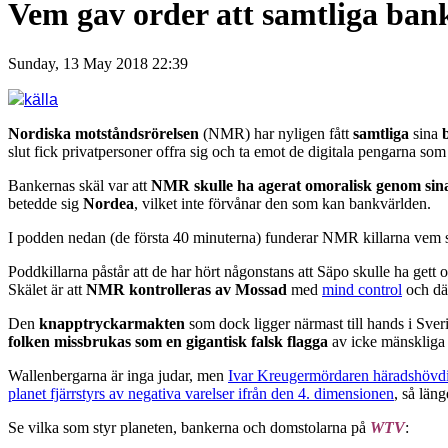
Vem gav order att samtliga ba
Sunday, 13 May 2018 22:39
källa
Nordiska motståndsrörelsen
(NMR) har nyligen fått
samtliga
sina
slut fick privatpersoner offra sig och ta emot de digitala pengarna so
Bankernas skäl var att
NMR skulle ha agerat omoralisk genom sina p
betedde sig
Nordea
, vilket inte förvånar den som kan bankvärlden.
I podden nedan (de första 40 minuterna) funderar NMR killarna vem so
Poddkillarna påstår att de har hört någonstans att Säpo skulle ha gett o
Skälet är att
NMR kontrolleras av Mossad
med
mind control
och där
Den
knapptryckarmakten
som dock ligger närmast till hands i Sver
folken missbrukas som en gigantisk falsk flagga
av icke mänskliga 
Wallenbergarna är inga judar, men
Ivar Kreugermördaren häradshövd
planet fjärrstyrs av negativa varelser ifrån den 4. dimensionen
, så län
Se vilka som styr planeten, bankerna och domstolarna på
WTV
: