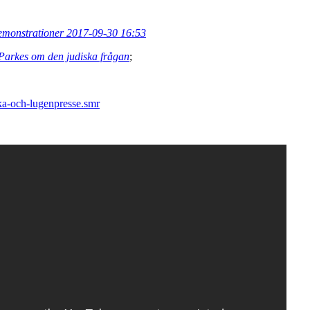
demonstrationer 2017-09-30 16:53
 Parkes om den judiska frågan
;
ka-och-lugenpresse.smr