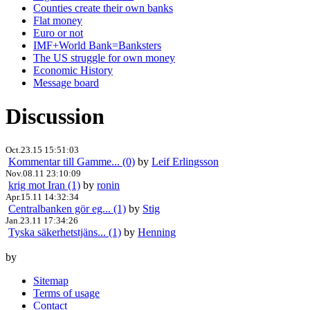
Counties create their own banks
Flat money
Euro or not
IMF+World Bank=Banksters
The US struggle for own money
Economic History
Message board
Discussion
Oct.23.15 15:51:03
Kommentar till Gamme... (0)
by
Leif Erlingsson
Nov.08.11 23:10:09
krig mot Iran (1)
by
ronin
Apr.15.11 14:32:34
Centralbanken gör eg... (1)
by
Stig
Jan.23.11 17:34:26
Tyska säkerhetstjäns... (1)
by
Henning
by
Sitemap
Terms of usage
Contact