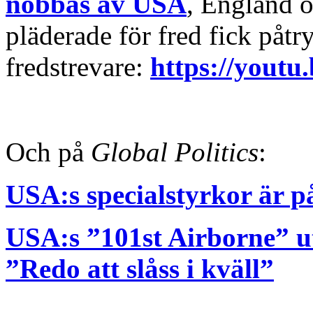
nobbas av USA
, England 
pläderade för fred fick påtr
fredstrevare:
https://youtu
Och på
Global Politics
:
USA:s specialstyrkor är p
USA:s ”101st Airborne” ut
”Redo att slåss i kväll”