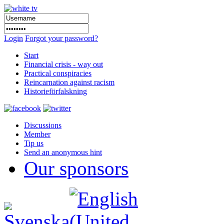
Login
Forgot your password?
Start
Financial crisis - way out
Practical conspiracies
Reincarnation against racism
Historieförfalskning
Discussions
Member
Tip us
Send an anonymous hint
Our sponsors