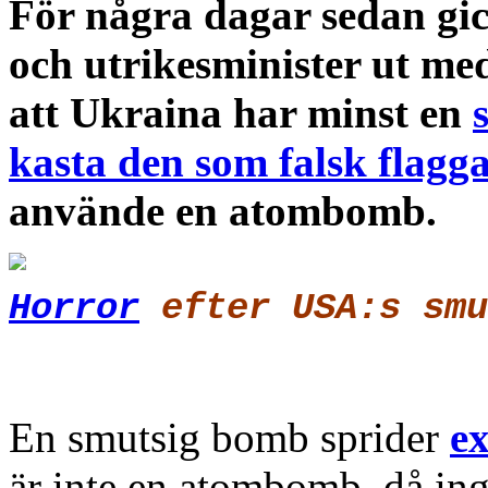
För några dagar sedan gic
och utrikesminister ut me
att Ukraina har minst en
kasta den som falsk flagg
använde en atombomb.
Horror
efter USA:s smu
En smutsig bomb sprider
ex
är inte en atombomb, då in