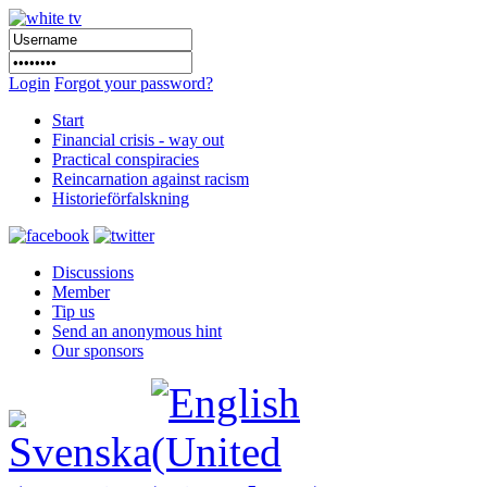
Login
Forgot your password?
Start
Financial crisis - way out
Practical conspiracies
Reincarnation against racism
Historieförfalskning
Discussions
Member
Tip us
Send an anonymous hint
Our sponsors