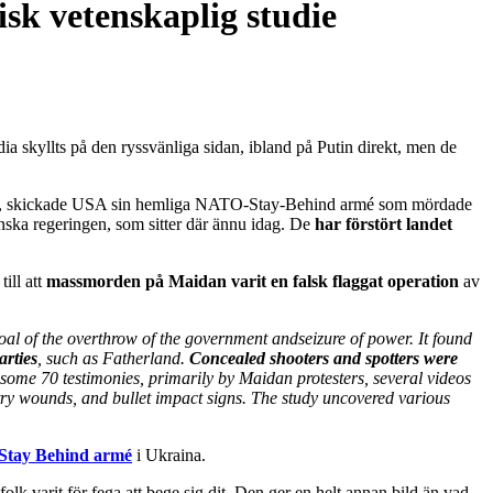
sk vetenskaplig studie
 skyllts på den ryssvänliga sidan, ibland på Putin direkt, men de
, skickade USA sin hemliga NATO-Stay-Behind armé som mördade
nska regeringen, som sitter där ännu idag. De
har förstört landet
ll att
massmorden på Maidan varit en falsk flaggat operation
av
oal of the overthrow of the government and
seizure of power. It found
arties
, such as
Fatherland.
Concealed shooters and spotters were
 some 70 testimonies, primarily by Maidan protesters, several
videos
ntry wound
s, and bullet impact signs. The
study uncovered
various
Stay Behind armé
i Ukraina.
k varit för fega att bege sig dit. Den ger en helt annan bild än vad