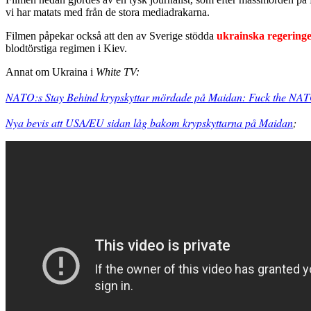
vi har matats med från de stora mediadrakarna.
Filmen påpekar också att den av Sverige stödda
ukrainska regering
blodtörstiga regimen i Kiev.
Annat om Ukraina i
White TV:
NATO:s Stay Behind krypskyttar mördade på Maidan: Fuck the NA
Nya bevis att USA/EU sidan låg bakom krypskyttarna på Maidan
;