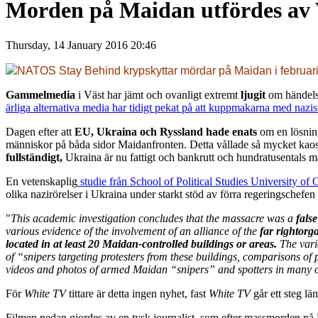
Morden på Maidan utfördes av V
Thursday, 14 January 2016 20:46
NATOS Stay Behind krypskyttar mördar på Maidan i februar
Gammelmedia
i Väst har jämt och ovanligt extremt
ljugit
om händels
ärliga alternativa media har tidigt pekat på att kuppmakarna med naz
Dagen efter att
EU, Ukraina och Ryssland hade enats
om en lösnin
människor på båda sidor Maidanfronten. Detta vållade så mycket kaos 
fullständigt,
Ukraina är nu fattigt och bankrutt och hundratusentals mä
En vetenskaplig
studie från
School of Political Studies
University of 
olika nazirörelser i Ukraina under starkt stöd av förra regeringschefen
"
This academic investigation concludes that the massacre was a
fals
various evidence
of the involvement of an
alliance of the
far right
orga
l
ocated in at least 20 Maidan-controlled
buildings or areas.
The vari
of “snipers
targeting protesters from these buildings, comparisons of po
videos and photos of armed Maidan “snipers” and spotters in many of
För
White TV
tittare är detta ingen nyhet, fast
White TV
går ett steg lä
Filmen nedan gjordes av en tysk journalist, som efter massmorden på M