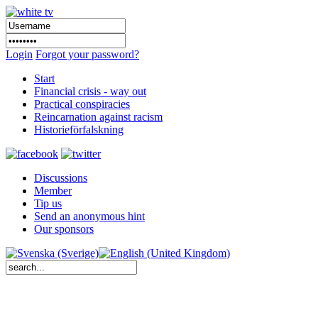
Login
Forgot your password?
Start
Financial crisis - way out
Practical conspiracies
Reincarnation against racism
Historieförfalskning
Discussions
Member
Tip us
Send an anonymous hint
Our sponsors