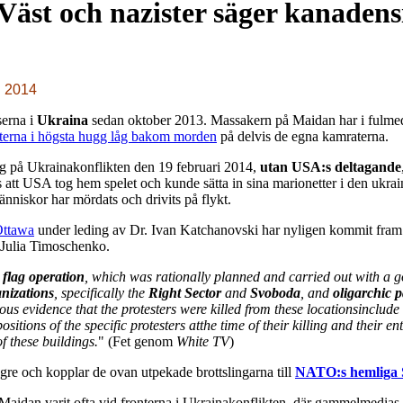
äst och nazister säger kanadensi
i 2014
erna i
Ukraina
sedan oktober 2013. Massakern på Maidan har i fulmedia
isterna i högsta hugg låg bakom morden
på delvis de egna kamraterna.
g på Ukrainakonflikten den 19 februari 2014,
utan USA:s deltagande
att USA tog hem spelet och kunde sätta in sina marionetter i den ukrai
nniskor har mördats och drivits på flykt.
Ottawa
under leding av Dr.
Ivan Katchanovski har nyligen kommit fram ti
Julia Timoschenko.
e flag operation
,
which was rationally planned and carried out with a g
nizations
, specifically the
Right Sector
and
Svo
boda
, and
oligarchic p
ous evidence that the protesters were killed from these locations
include
sitions of the specific protesters at
the time of their killing and their e
 these buildings.
" (Fet genom
White TV
)
ngre och kopplar de ovan utpekade brottslingarna till
NATO:s hemliga 
aidan varit ofta vid fronterna i Ukrainakonflikten, där gammelmedias fol