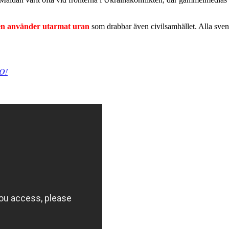
en använder utarmat uran
som drabbar även civilsamhället. Alla sven
TO!