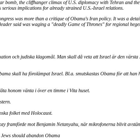
r bomb, the cliffhanger climax of U.S. diplomacy with Tehran and the hy
 serious implications for already strained U.S.-Israel relations.
ongress was more than a critique of Obama's Iran policy. It was a detail
eli leader said was waging a "deadly Game of Thrones" for regional he
ion och judiska klagomål. Man skall då veta att Israel är den värsta R
ama skall ha förolämpat Israel. Bl.a. smutskastas Obama för att han ha
ta honom vänta i över en timme i Vita huset.
stern.
nska folket med Holocaust.
ozy framförde mot Benjamin Netanyahu, när mikrofonerna blivit avstä
d Jews should abandon Obama