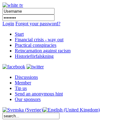
Login
Forgot your password?
Start
Financial crisis - way out
Practical conspiracies
Reincarnation against racism
Historieförfalskning
Discussions
Member
Tip us
Send an anonymous hint
Our sponsors