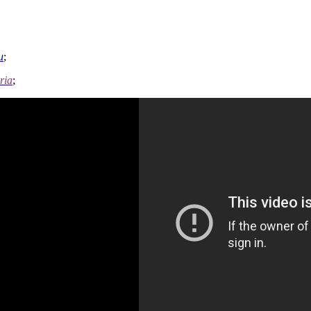
u
;
ria
;