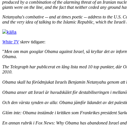
produced by a combination of the alarming threat of an Iranian nuclea
giants were on the line, and the fact that neither ceded any ground has
Netanyahu's combative -- and at times poetic -- address to the U.S. C
and the very idea of talking to the Islamic Republic, which the Isra
källa
White TV
skrev tidigare:
"
Men om man googlar Obama against Israel, så kryllar det av informat
Obama.
The Telegraph har publicerat en lång lista med 10 top punkter, där Ob
2010.
Obama skall ha förödmjukat Israels Benjamin Netanyahu genom att lå
Obama anser att Israel är huvudskälet för destabiliseringen i mellanö
Och den värsta synden av alla: Obama jämför lidandet av det palesti
Glöm inte: Obama instämde i kritiken som Frankrikes president Sark
En annan rubrik i Fox News: Why Obama has abandoned Israel an