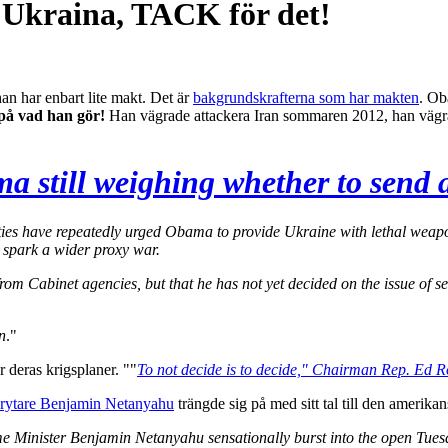
 Ukraina, TACK för det!
an har enbart lite makt. Det är
bakgrundskrafterna som har makten
. Ob
 på vad han gör!
Han vägrade attackera Iran sommaren 2012, han vägra
 still weighing whether to send 
ies have repeatedly urged Obama to provide Ukraine with lethal wea
t spark a wider proxy war.
 Cabinet agencies, but that he has not yet decided on the issue of se
n
."
 deras krigsplaner. ""
To not decide is to decide," Chairman Rep. Ed Ro
rbrytare Benjamin Netanyahu
trängde sig på med sitt tal till den amerik
 Minister Benjamin Netanyahu sensationally burst into the open Tuesda