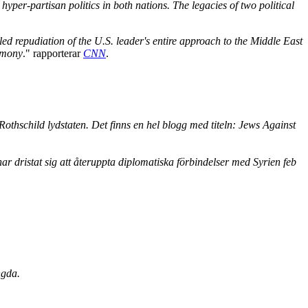
per-partisan politics in both nations. The legacies of two political
ed repudiation of the U.S. leader's entire approach to the Middle East
gemony
." rapporterar
CNN
.
othschild lydstaten. Det finns en hel blogg med titeln: Jews Against
r dristat sig att återuppta diplomatiska förbindelser med Syrien feb
ngda.