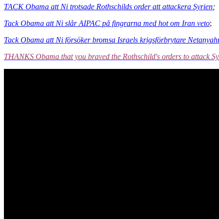
TACK Obama att Ni trotsade Rothschilds order att attackera Syrien
;
Tack Obama att Ni slår AIPAC på fingrarna med hot om Iran veto
;
Tack Obama att Ni försöker bromsa Israels krigsförbrytare Netanyah
THANKS Obama that you braved the Rothschild's orders to attack Sy