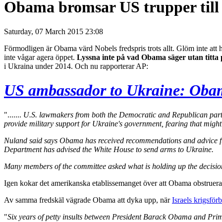
Obama bromsar US trupper till
Saturday, 07 March 2015 23:08
Förmodligen är Obama värd Nobels fredspris trots allt. Glöm inte att h
inte vågar agera öppet.
Lyssna inte på vad Obama säger utan titta
i Ukraina under 2014. Och nu rapporterar AP:
US ambassador to Ukraine: Obama
".......
U.S. lawmakers from both the Democratic and Republican part
provide military support for Ukraine's government, fearing that migh
Nuland said says Obama has received recommendations and advice from
Department has advised the White House to send arms to Ukraine.
Many members of the committee asked what is holding up the decisio
Igen kokar det amerikanska etablissemanget över att Obama obstruerar
Av samma fredskäl vägrade Obama att dyka upp, när
Israels krigsfö
"
Six years of petty insults between President Barack Obama and Prime