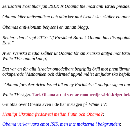
Jerusalem Post titlar jan 2013: Is Obama the most anti-Israel preside
Obama låter antisemitism och attacker mot Israel ske, skäller en anna
Obamas anti-sionism belyses i en annan blogg.
Reuters den 2 sept 2013: "If President Barack Obama has disappointe
East."
Även svenska media skäller ut Obama för sin kritiska attityd mot Isra
White TV:s anmärkning)
Det var en för alla israeler omedelbart begriplig örfil mot premiärmi
ockuperade Västbanken och därmed uppnå målet att judar ska befolka he
"Obama försöker driva Israel till en ny Förintelse." ondgör sig en a
White TV
säger:
Tack Obama att ni stretar emot tredje världskriget hela
Grubbla över Obama även i de här inslagen på
White TV:
Hemligt Ukraina-fredsavtal mellan Putin och Obama?
;
Obama verkar vara emot ISIS, men inte makterna i bakgrunden
;