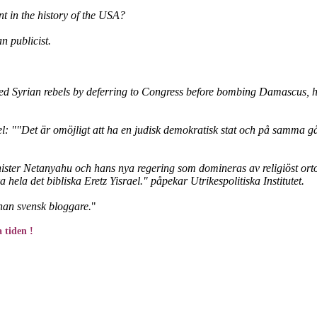
nt in the history of the USA?
n publicist.
d Syrian rebels by deferring to Congress before bombing Damascus, he 
el: ""Det är omöjligt att ha en judisk demokratisk stat och på samma g
nister Netanyahu och hans nya regering som domineras av religiöst ortod
la det bibliska Eretz Yisrael." påpekar Utrikespolitiska Institutet.
nnan svensk bloggare.
"
 tiden !