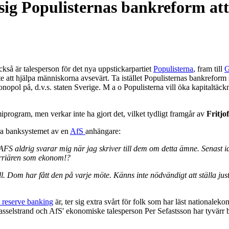
 sig Populisternas bankreform att 
så är talesperson för det nya uppstickarpartiet
Populisterna
, fram till
G
att hjälpa människorna avsevärt. Ta istället Populisternas bankreform s
onopol på, d.v.s. staten Sverige. M a o Populisterna vill öka kapitaltä
omiprogram, men verkar inte ha gjort det, vilket tydligt framgår av
Fritjo
era banksystemet av en
AfS
anhängare:
AFS aldrig svarar mig när jag skriver till dem om detta ämne. Senast 
karriären som ekonom!?
fall. Dom har fått den på varje möte. Känns inte nödvändigt att ställa j
l reserve banking
är, ter sig extra svårt för folk som har läst nationale
. Kasselstrand och AfS' ekonomiske talesperson
Per Sefastsson har tyvärr