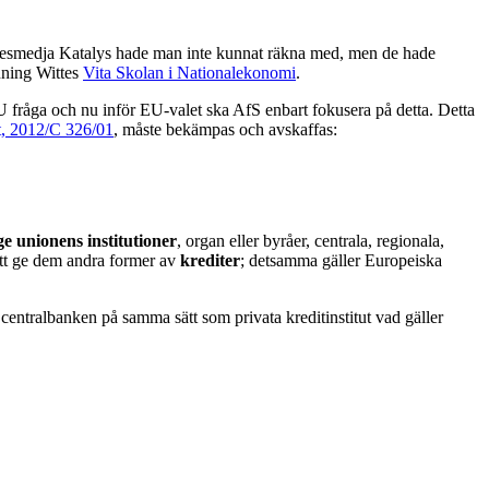
ankesmedja Katalys hade man inte kunnat räkna med, men de hade
nning Wittes
Vita Skolan i Nationalekonomi
.
 EU fråga och nu inför EU-valet ska AfS enbart fokusera på detta. Detta
t, 2012/C 326/01
, måste bekämpas och avskaffas:
ge unionens institutioner
, organ eller byråer, centrala, regionala,
r att ge dem andra former av
krediter
; detsamma gäller Europeiska
 centralbanken på samma sätt som privata kreditinstitut vad gäller