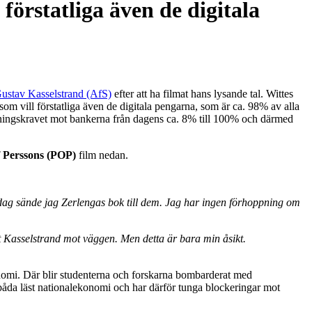
förstatliga även de digitala
ustav Kasselstrand (AfS)
efter att ha filmat hans lysande tal. Wittes
om vill förstatliga även de digitala pengarna, som är ca. 98% av alla
ckningskravet mot bankerna från dagens ca. 8% till 100% och därmed
f Perssons (POP)
film nedan.
idag sände jag Zerlengas bok till dem. Jag har ingen förhoppning om
ust Kasselstrand mot väggen. Men detta är bara min åsikt.
konomi. Där blir studenterna och forskarna bombarderat med
 båda läst nationalekonomi och har därför tunga blockeringar mot