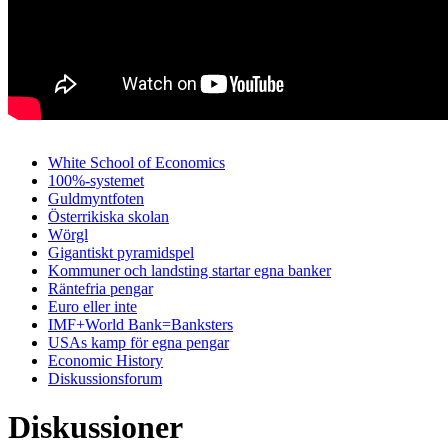
White School of Economics
100%-systemet
Guldmyntfoten
Österrikiska skolan
Wörgl
Gigantiskt pyramidspel
Kommuner och landsting startar egna banker
Räntefria pengar
Euro eller inte
IMF+World Bank=Banksters
USAs kamp för egna pengar
Economic History
Diskussionsforum
Diskussioner