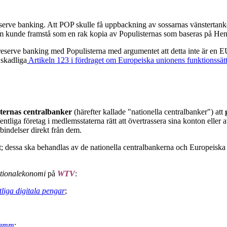
 reserve banking. Att POP skulle få uppbackning av sossarnas vänstert
m kunde framstå som en rak kopia av Populisternas som baseras på He
nal reserve banking med Populisterna med argumentet att detta inte är en
 skadliga
Artikeln 123 i fördraget om Europeiska unionens funktionssät
ternas centralbanker
(härefter kallade "nationella centralbanker") att
ffentliga företag i medlemsstaterna rätt att övertrassera sina konton elle
bindelser direkt från dem.
tut; dessa ska behandlas av de nationella centralbankerna och Europeiska
ationalekonomi
på
WTV
:
tliga digitala pengar
;
gramm
;