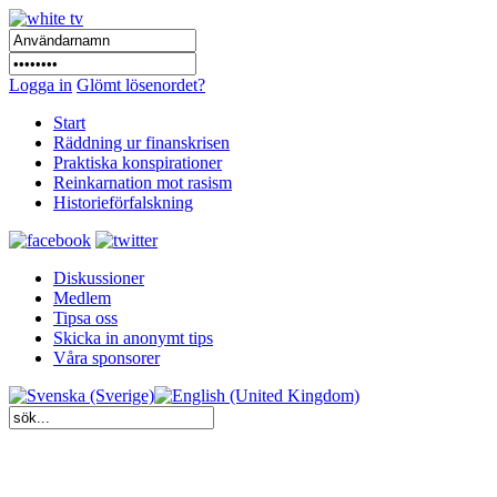
Logga in
Glömt lösenordet?
Start
Räddning ur finanskrisen
Praktiska konspirationer
Reinkarnation mot rasism
Historieförfalskning
Diskussioner
Medlem
Tipsa oss
Skicka in anonymt tips
Våra sponsorer