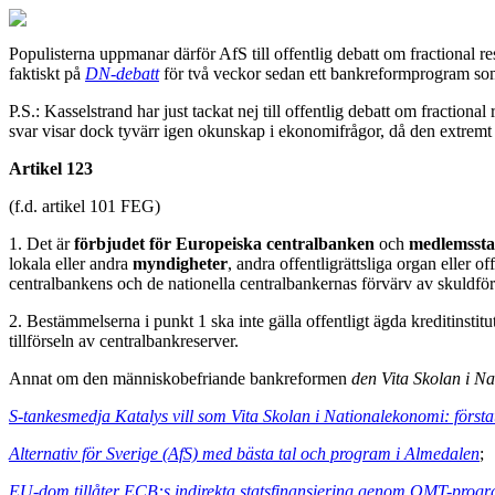
Populisterna uppmanar därför AfS till offentlig debatt om fractional
faktiskt på
DN-debatt
för två veckor sedan ett bankreformprogram so
P.S.: Kasselstrand har just tackat nej till offentlig debatt om fractio
svar visar dock tyvärr igen okunskap i ekonomifrågor, då den extremt
Artikel 123
(f.d. artikel 101 FEG)
1. Det är
förbjudet för Europeiska centralbanken
och
medlemssta
lokala eller andra
myndigheter
, andra offentligrättsliga organ eller o
centralbankens och de nationella centralbankernas förvärv av skuldför
2. Bestämmelserna i punkt 1 ska inte gälla offentligt ägda kreditinsti
tillförseln av centralbankreserver.
Annat om den människobefriande bankreformen
den Vita Skolan i N
S-tankesmedja Katalys vill som Vita Skolan i Nationalekonomi: första
Alternativ för Sverige (AfS) med bästa tal och program i Almedalen
;
EU-dom tillåter ECB:s indirekta statsfinansiering genom OMT-pro