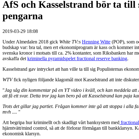
AfS och Kasselstrand bör ta till
pengarna
2019-03-29 18:08
Under Almedalen 2018 gick
White TV:s
Henning Witte
(POP), som ock
budskap var: bra tal, men ert ekonomiprogram är kass och kommer inte 
svenska kronor i motsats till ca. 2% kontanter, som Riksbanken har m
avskaffa det
kriminella pyramidspelet fractional reserve banking
.
Kasselstrand gav intrycket att han ville ta till sig Populisternas ekon
WTV
fick nyligen följande klagomål mot Kasselstrand att inte diskut
"
Jag såg din kommentar på en YT video i kväll, och kan meddela att 
att få ett svar. Detta tror jag kan bero på att Kasselstrand kan paja 
Trots det gillar jag partiet. Frågan kommer inte gå att stoppa i alla 
mvh ....
"
Att begripa hur kriminellt och skadligt vårt banksystem med
fractiona
hjärntvätt/mind control, så att de förlorar förmågan till bankklarsyn
ekonomisk klarsyn.