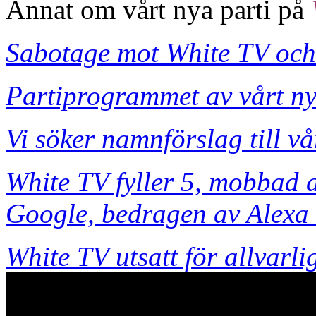
Annat om vårt nya parti på
Sabotage mot White TV och 
Partiprogrammet av vårt nya
Vi söker namnförslag till vå
White TV fyller 5, mobbad a
Google, bedragen av Alexa
White TV utsatt för allvarli