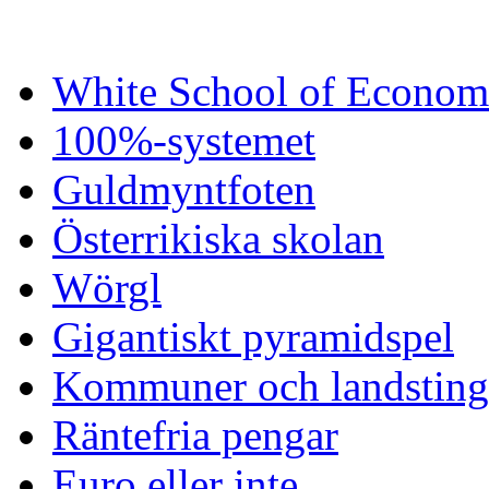
White School of Econom
100%-systemet
Guldmyntfoten
Österrikiska skolan
Wörgl
Gigantiskt pyramidspel
Kommuner och landsting 
Räntefria pengar
Euro eller inte