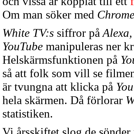
och vissa är kopplat till ett
Om man söker med
Chrom
White TV:s
siffror på
Alexa,
YouTube
manipuleras ner kr
Helskärmsfunktionen på
Yo
så att folk som vill se filme
är tvungna att klicka på
You
hela skärmen. Då förlorar
W
statistiken.
Vi årsskiftet slog de sönde