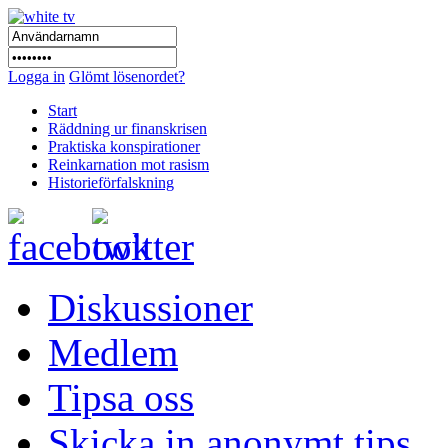
Logga in
Glömt lösenordet?
Start
Räddning ur finanskrisen
Praktiska konspirationer
Reinkarnation mot rasism
Historieförfalskning
Diskussioner
Medlem
Tipsa oss
Skicka in anonymt tips