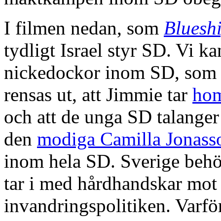
I filmen nedan, som
Blueshi
tydligt Israel styr SD. Vi ka
nickedockor inom SD, som K
rensas ut, att Jimmie tar
hom
och att de unga SD talange
den
modiga
Camilla Jonass
inom hela SD. Sverige behöv
tar i med hårdhandskar mot
invandringspolitiken. Varfö