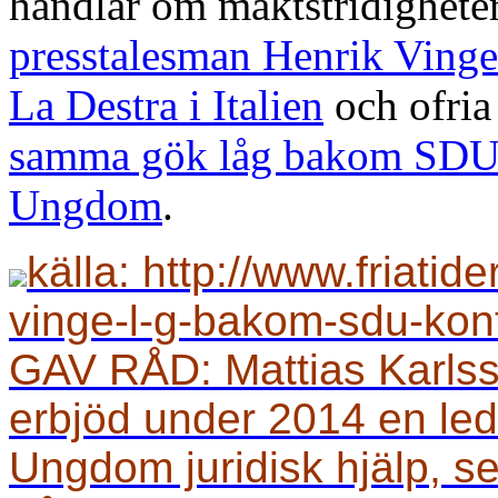
handlar om maktstridighete
presstalesman Henrik Vinge
La Destra
i Italien
och ofri
samma gök låg bakom SDU-
Ungdom
.
källa: http://www.friatider
vinge-l-g-bakom-sdu-kon
GAV RÅD: Mattias Karlss
erbjöd under 2014 en led
Ungdom juridisk hjälp, se