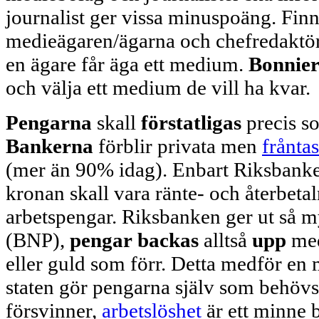
journalist ger vissa minuspoäng. Fin
medieägaren/ägarna och chefredaktöre
en ägare får äga ett medium.
Bonnie
och välja ett medium de vill ha kvar.
Pengarna
skall
förstatligas
precis s
Bankerna
förblir privata men
frånta
(mer än 90% idag). Enbart Riksbanke
kronan skall vara ränte- och återbetaln
arbetspengar. Riksbanken ger ut så m
(BNP),
pengar
backas
alltså
upp
me
eller guld som förr. Detta medför en
staten gör pengarna själv som behövs 
försvinner,
arbetslöshet
är ett minne 