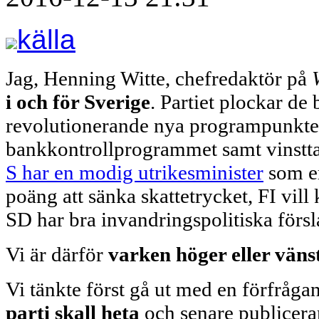
källa
Jag, Henning Witte, chefredaktör på
i och för Sverige
. Partiet plockar de 
revolutionerande nya programpunkter
bankkontrollprogrammet samt vinsttak
S har en modig utrikesminister
som er
poäng att sänka skattetrycket, FI vi
SD har bra invandringspolitiska försl
Vi är därför
varken höger eller vän
Vi tänkte först gå ut med en förfråga
parti skall heta
och senare publicerar