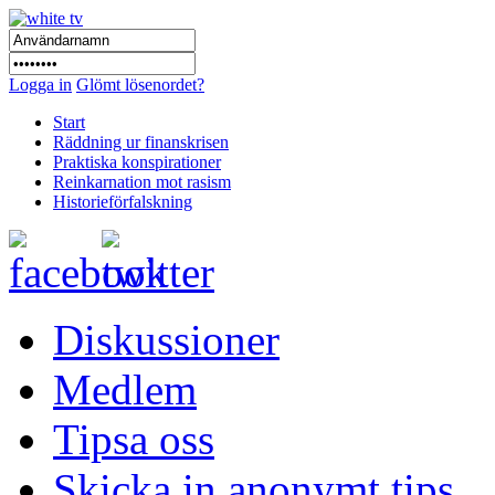
Logga in
Glömt lösenordet?
Start
Räddning ur finanskrisen
Praktiska konspirationer
Reinkarnation mot rasism
Historieförfalskning
Diskussioner
Medlem
Tipsa oss
Skicka in anonymt tips