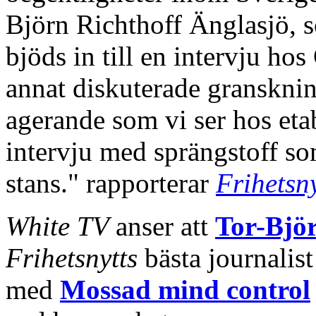
Björn Richthoff Änglasjö, 
bjöds in till en intervju ho
annat diskuterade granskni
agerande som vi ser hos eta
intervju med sprängstoff so
stans." rapporterar
Frihetsny
White TV
anser att
Tor-Björ
Frihetsnytts
bästa journalis
med
Mossad mind control