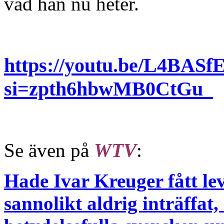
vad han nu heter.
https://youtu.be/L4BAS
si=zpth6hbwMB0CtGu_
Se även på
WTV
:
Hade Ivar Kreuger fått le
sannolikt aldrig inträffat