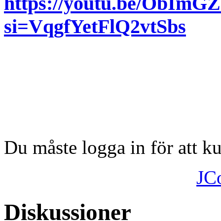
https://youtu.be/ObI
si=VqgfYetFlQ2vtSbs
Du måste logga in för att 
JC
Diskussioner