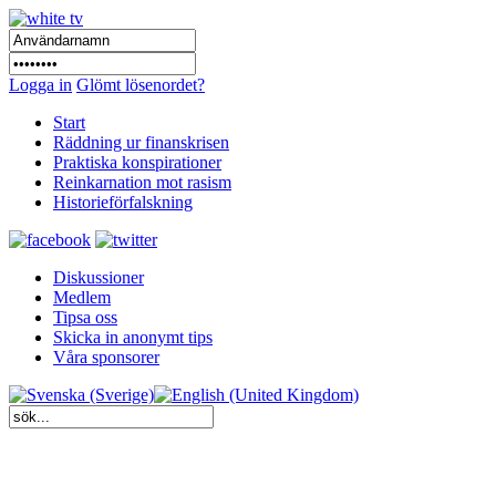
Logga in
Glömt lösenordet?
Start
Räddning ur finanskrisen
Praktiska konspirationer
Reinkarnation mot rasism
Historieförfalskning
Diskussioner
Medlem
Tipsa oss
Skicka in anonymt tips
Våra sponsorer