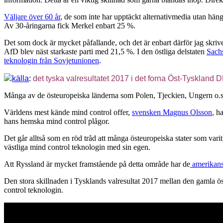
Väljare över 60 år
, de som inte har upptäckt alternativmedia utan hä
Av 30-åringarna fick Merkel enbart 25 %.
Det som dock är mycket påfallande, och det är enbart därför jag skriver
AfD blev näst starkaste parti med 21,5 %. I den östliga delstaten
Sachs
teknologin från Sovjetunionen
.
källa
:
det tyska valresultatet 2017 i det forna Öst-Tyskland
Många av de östeuropeiska länderna som Polen, Tjeckien, Ungern o.s.
Världens mest kände mind control offer,
svensken Magnus Olsson
, h
hans hemska mind control plågor.
Det går alltså som en röd tråd att många östeuropeiska stater som vari
västliga mind control teknologin med sin egen.
Att Ryssland är mycket framstående på detta område har de
amerikans
Den stora skillnaden i Tysklands valresultat 2017 mellan den gamla öst
control teknologin.