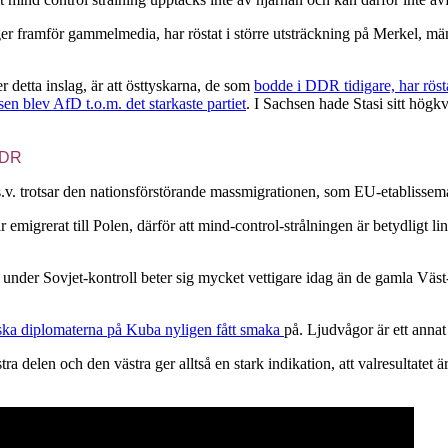
nger framför gammelmedia, har röstat i större utsträckning på Merkel,
 detta inslag, är att östtyskarna, de som
bodde i DDR tidigare, har rösta
en blev AfD t.o.m. det starkaste partiet
. I Sachsen hade Stasi sitt högkva
 DDR
v. trotsar den nationsförstörande massmigrationen, som EU-etablissema
ar emigrerat till Polen, därför att mind-control-strålningen är betydligt 
t under Sovjet-kontroll beter sig mycket vettigare idag än de gamla Väs
ka diplomaterna på Kuba nyligen fått smaka
på. Ljudvågor är ett annat
ra delen och den västra ger alltså en stark indikation, att valresultat