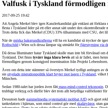
Valfusk i Tyskland förmodligen
2017-09-25 19:42
Att Angela Merkel blev igen Kanzlerkandidat går enklast att förklar
flesta i Tyskland lider på ett eller annat sätt under den okontrollera
Trots detta fick das Merkel (CDU) 33% tillsammans med CSU, det lill
När de
mörka bakgrundkrafterna
vill ha en kandidat så trycker de i
Rothschild
i Wien och dessa lämpar sig utmärkt för
fjärrstyrning via 
Då dessa Illuminater hatar Tyskland skulle man inte bli förvånad om de
Tyskland. Det finns
tyvärr inga klara bevis
att så är fallet, men henn
förmodligen genom konstgjord insemination från Projekt Lebensbor
Även om detta inte stämmer så överstyrs Merkel tydligt antingen av d
sin
otyglade migrationpolitik klart bryter mot lagen i Tyskland
, vilket
München.
Sedan 1980-talet har jorden även fått
mass-mind-control tekonogin
. D
trubbigt verktyg och därför blev det trots allt betydliga valförluster 
Dessutom hade
gammelmedia systematiskt mobbat AfD
och gjort rek
tankedatorn i hjärnan, som mind control gör med
skalärvågor
, utan g
information. Detta är en viktig skillnad som gärna blandas ihop. Direk