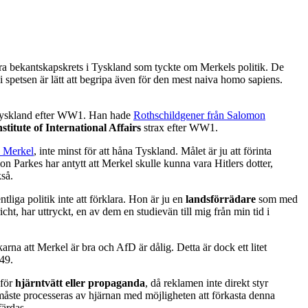
tora bekantskapskrets i Tyskland som tyckte om Merkels politik. De
i spetsen är lätt att begripa även för den mest naiva homo sapiens.
i Tyskland efter WW1. Han hade
Rothschildgener från Salomon
stitute of International Affairs
strax efter WW1.
a Merkel
, inte minst för att håna Tyskland. Målet är ju att förinta
mon Parkes har antytt att Merkel skulle kunna vara Hitlers dotter,
kså.
tliga politik inte att förklara. Hon är ju en
landsförrädare
som med
ht, har uttryckt, en av dem en studievän till mig från min tid i
karna att Merkel är bra och AfD är dålig. Detta är dock ett litet
949.
 för
hjärntvätt eller propaganda
, då reklamen inte direkt styr
åste processeras av hjärnan med möjligheten att förkasta denna
färdas.