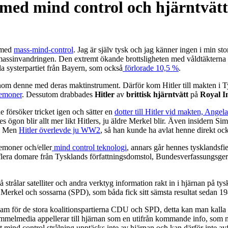
 med mind control och hjärntvätt
a med
mass-mind-control
. Jag är själv tysk och jag känner ingen i min s
de massinvandringen. Den extremt ökande brottsligheten med våldtäkterna 
a systerpartiet från Bayern, som också
förlorade 10,5 %
.
genom denne med deras maktinstrument. Därför kom Hitler till makten 
demoner
. Dessutom drabbades
Hitler
av
brittisk hjärntvätt
på
Royal In
 försöker tricket igen och sätter en
dotter till Hitler vid makten, Angel
es ögon blir allt mer likt Hitlers, ju äldre Merkel blir. Även insidern Si
n. Men
Hitler överlevde ju WW2
, så han kunde ha avlat henne direkt oc
emoner och/eller
mind control teknologi
, annars går hennes tysklandsfien
 flera domare från Tysklands författningsdomstol, Bundesverfassungsgeric
å strålar satelliter och andra verktyg information rakt in i hjärnan på tys
för Merkel och sossarna (SPD), som båda fick sitt sämsta resultat sedan 1
lam för de stora koalitionspartierna CDU och SPD, detta kan man kalla
ammelmedia appellerar till hjärnan som en utifrån kommande info, som m
t mind control strålning upptäcks inte av hjärnan och kan därför inte av