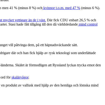
 män men 41 % (minus 8 %) och
kvinnor t.o.m. med 47 %
(minus 6 %).
t mycket vettigare än de i väst.
Där fick CDU enbart 26,5 % och
rter. Stasi hade fått tillgång till den då världsledande
mind control
nget vill påtvinga dem, på ett häpnadsväckande sätt.
lindrigare där och han fick hjälp av rysk teknologi som underlättade
t-länderna. Skälet är förmodligen att Ryssland lyckas trycka emot den
 ord för
skalärvågor
.
et är en produkt av valfusk med hjälp av den hemliga och lömska mind