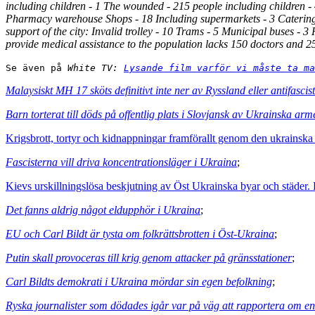
including children - 1 The wounded - 215 people including children -
Pharmacy warehouse Shops - 18 Including supermarkets - 3 Catering - 
support of the city: Invalid trolley - 10 Trams - 5 Municipal buses - 
provide medical assistance to the population lacks 150 doctors and 2
Se även på
 White TV: 
Lysande film varför vi måste ta ma
Malaysiskt MH 17 sköts definitivt inte ner av Ryssland eller antifascis
Barn torterat till döds på offentlig plats i Slovjansk av Ukrainska arm
Krigsbrott, tortyr och kidnappningar framförallt genom den ukrainsk
Fascisterna vill driva koncentrationsläger i Ukraina
;
Kievs urskillningslösa beskjutning av Öst Ukrainska byar och städer. D
Det fanns aldrig något eldupphör i Ukraina
;
EU och Carl Bildt är tysta om folkrättsbrotten i Öst-Ukraina
;
Putin skall provoceras till krig genom attacker på gränsstationer
;
Carl Bildts demokrati i Ukraina mördar sin egen befolkning
;
Ryska journalister som dödades igår var på väg att rapportera om e