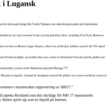
t i Lugansk
 mycket intressant inslag från
Yoichi Shimatsu om säkerhetspersonalen på Amsterdams
ubsidiaries are also involved in key security functions there, including ProCheck, Ramasso
n services at Boston Logan Airport, where two of the four jetliners used in the 911 attack
d Northwest flight, an incident that was a boon to Homeland Security and the global war
on (transponder) system of the Malaysian-operated Boeing-777.
 Russian irregulars. Instead its navigation steered the jetliner on a more northerly course in
nvasionen i massmedias rapportering av MH17
."
kall utpeka Ryssland som den skyldige för MH 17 massmordet
 filmen spred sig som en löpeld på Internet.