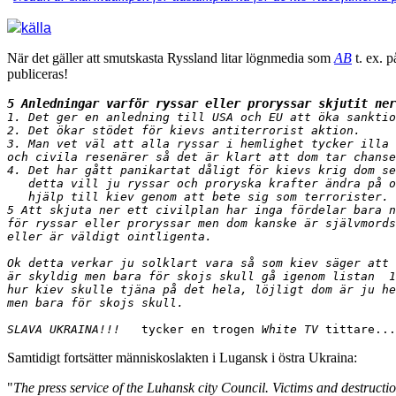
källa
När det gäller att smutskasta Ryssland litar lögnmedia som
AB
t. ex. p
publiceras!
5 Anledningar varför ryssar eller proryssar skjutit ner

1. Det ger en anledning till USA och EU att öka sanktio
2. Det ökar stödet för kievs antiterrorist aktion.

3. Man vet väl att alla ryssar i hemlighet tycker illa 
och civila resenärer så det är klart att dom tar chanse
4. Det har gått panikartat dåligt för kievs krig dom se
   detta vill ju ryssar och proryska krafter ändra på o
   hjälp till kiev genom att bete sig som terrorister.

5 Att skjuta ner ett civilplan har inga fördelar bara n
för ryssar eller proryssar men dom kanske är självmords
eller är väldigt ointligenta.

Ok detta verkar ju solklart vara så som kiev säger att 
är skyldig men bara för skojs skull gå igenom listan  1
hur kiev skulle tjäna på det hela, löjligt dom är ju he
men bara för skojs skull.

SLAVA UKRAINA!!!  
 tycker en trogen 
White TV
 tittare...
Samtidigt fortsätter människoslakten i Lugansk i östra Ukraina:
"
The press service of the Luhansk city Council. Victims and destructi