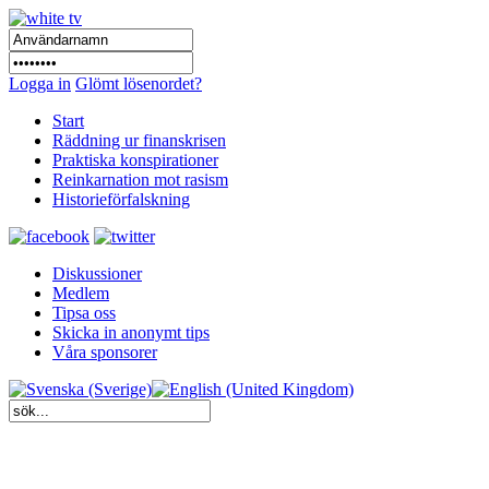
Logga in
Glömt lösenordet?
Start
Räddning ur finanskrisen
Praktiska konspirationer
Reinkarnation mot rasism
Historieförfalskning
Diskussioner
Medlem
Tipsa oss
Skicka in anonymt tips
Våra sponsorer