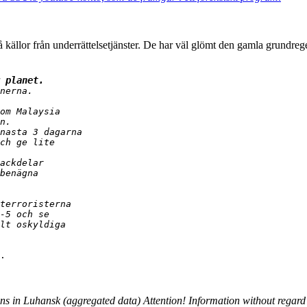
å källor från underrättelsetjänster. De har väl glömt den gamla grundre
 planet.
nerna.

om Malaysia

n.

nasta 3 dagarna

ch ge lite

ackdelar

benägna

terroristerna

-5 och se

lt oskyldiga

.
ons in Luhansk (aggregated data) Attention! Information without regard 