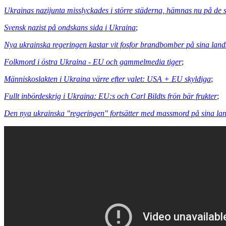
Ukrainas nazijunta misslyckades i större städerna, hämnas nu på de
Svensk nazist på ondskans sida i Ukraina
;
Nya ukrainska regeringen kastar vit fosfor brandbomber på sina lan
Folkmord i östra Ukraina - EU och gammelmedia tiger
;
Människoslakten i Ukraina värre efter valet: USA + EU skyldiga
;
Fullt inbördeskrig i Ukraina: EU:s och Carl Bildts frön bär frukter
;
Den nya ukrainska "regeringen" fortsätter med massmord på sina l