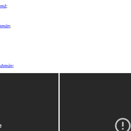
 små
;
dsmän
;
andsmän
;