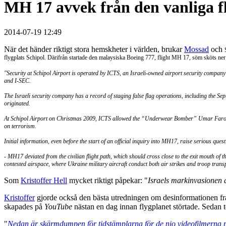
MH 17 avvek från den vanliga fl
2014-07-19 12:49
När det händer riktigt stora hemskheter i världen, brukar
Mossad
och
flygplats Schipol. Därifrån startade den malaysiska Boeing 777, flight MH 17, söm sköts ner 
"Security at Schipol Airport is operated by ICTS, an Israeli-owned airport security company 
and I-SEC.
The Israeli security company has a record of staging false flag operations, including the S
originated.
At Schipol Airport on Christmas 2009, ICTS allowed the “Underwear Bomber” Umar Farouk Ab
on terrorism.
Initial information, even before the start of an official inquiry into MH17, raise serious que
- MH17 deviated from the civilian flight path, which should cross close to the exit mouth of 
contested airspace, where Ukraine military aircraft conduct both air strikes and troop transp
Som
Kristoffer Hell
mycket riktigt påpekar: "
Israels markinvasionen
Kristoffer
gjorde också den bästa utredningen om desinformationen fr
skapades på
YouTube
nästan en dag innan flygplanet störtade. Sedan 
"
Nedan är skärmdumpen för tidstämplarna för de nio videofilmerna p