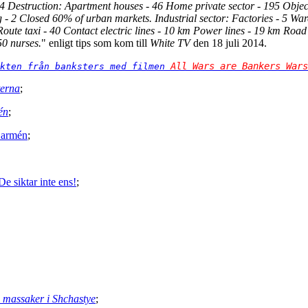
 4 Destruction: Apartment houses - 46 Home private sector - 195 Objects
2 Closed 60% of urban markets. Industrial sector: Factories - 5 Warehou
3 Route taxi - 40 Contact electric lines - 10 km Power lines - 19 km Roa
50 nurses.
" enligt tips som kom till
White TV
den 18 juli 2014.
All Wars are Bankers Wars
kten från banksters med filmen 
terna
;
én
;
a armén
;
e siktar inte ens!
;
n massaker i Shchastye
;