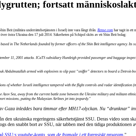
ygrutten; fortsatt människoslak
Shin Beit (militära underrättelsetjänsten i Israel) inte vara långt ifrån.
Rense.com
har tagit in ett
över östra Ukraina den 17 juli 2014. Säkerheten på Schipol sköts av ett Shin Beit bolag:
based in The Netherlands founded by former officers of the Shin Beit intelligence agency. Its s
eptember 11, 2001 attacks. ICaTS subsidiary Huntleigh provided passenger and baggage inspectio
dulmutallah armed with explosives to slip past “sniffer” detectors to board a Detroit-boun
stions of whether Israeli intelligence tampered with the flight controls and radar identificati
the Azov Sea, away from the current battle zone between the Ukraine military and militant ethnic
ort missions, putting the Malaysian Airlines jet into jeopardy."
 av Gaza inleddes bara timmar efter MH17-olyckan. Nu “drunknar” i
ån den ukrainska regeringens säkerhetstjänst SSU. Deras video som s
togs den snabbt bort av SSU, när tabben med den tidiga produktionen av
å SSU:s youtube-konto, som de framgår i ett forensiskt program
.
"