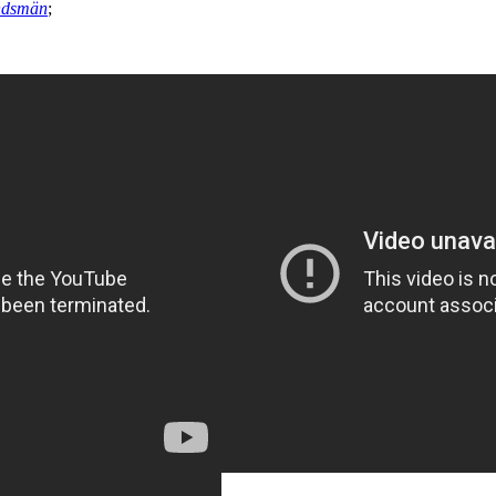
andsmän
;