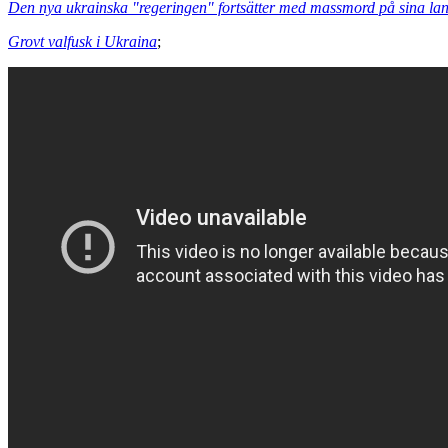
Den nya ukrainska "regeringen" fortsätter med massmord på sina l
Grovt valfusk i Ukraina
;