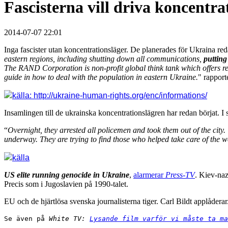
Fascisterna vill driva koncentra
2014-07-07 22:01
Inga fascister utan koncentrationsläger. De planerades för Ukraina re
eastern regions, including shutting down all communications,
putting
The RAND Corporation is non-profit global think tank which offers re
guide in how to deal with the population in eastern Ukraine.
" rapport
källa: http://ukraine-human-rights.org/enc/informations/
Insamlingen till de ukrainska koncentrationslägren har redan börjat. 
“
Overnight, they arrested all policemen and took them out of the city
underway. They are trying to find those who helped take care of the
källa
US elite running genocide in Ukraine
,
alarmerar
Press-TV
. Kiev-na
Precis som i Jugoslavien på 1990-talet.
EU och de hjärtlösa svenska journalisterna tiger. Carl Bildt applåderar
Se även på
 White TV: 
Lysande film varför vi måste ta ma