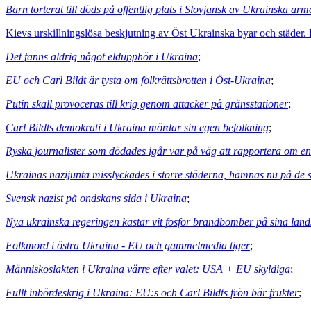
Barn torterat till döds på offentlig plats i Slovjansk av Ukrainska arm
Kievs urskillningslösa beskjutning av Öst Ukrainska byar och städer. D
Det fanns aldrig något eldupphör i Ukraina
;
EU och Carl Bildt är tysta om folkrättsbrotten i Öst-Ukraina
;
Putin skall provoceras till krig genom attacker på gränsstationer
;
Carl Bildts demokrati i Ukraina mördar sin egen befolkning
;
Ryska journalister som dödades igår var på väg att rapportera om e
Ukrainas nazijunta misslyckades i större städerna, hämnas nu på de
Svensk nazist på ondskans sida i Ukraina
;
Nya ukrainska regeringen kastar vit fosfor brandbomber på sina lan
Folkmord i östra Ukraina - EU och gammelmedia tiger
;
Människoslakten i Ukraina värre efter valet: USA + EU skyldiga
;
Fullt inbördeskrig i Ukraina: EU:s och Carl Bildts frön bär frukter
;