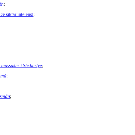
én
;
e siktar inte ens!
;
n massaker i Shchastye
;
 små
;
dsmän
;