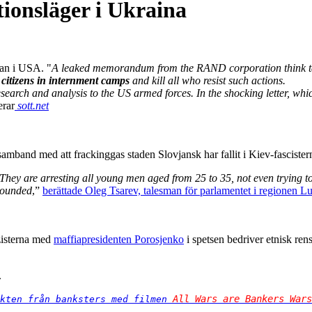
tionsläger i Ukraina
dan i USA. "
A leaked memorandum from the RAND corporation think tan
 citizens in internment camps
and kill all who resist such actions.
search and analysis to the US armed forces.
In the shocking letter, wh
erar
sott.net
I samband med att frackinggas staden Slovjansk har fallit i Kiev-fascist
. They are arresting all young men aged from 25 to 35, not even trying t
 wounded
,”
berättade Oleg Tsarev, talesman för parlamentet i regionen 
zisterna med
maffiapresidenten Porosjenko
i spetsen bedriver etnisk re
.
All Wars are Bankers Wars
kten från banksters med filmen 