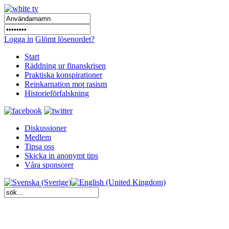
Logga in
Glömt lösenordet?
Start
Räddning ur finanskrisen
Praktiska konspirationer
Reinkarnation mot rasism
Historieförfalskning
Diskussioner
Medlem
Tipsa oss
Skicka in anonymt tips
Våra sponsorer