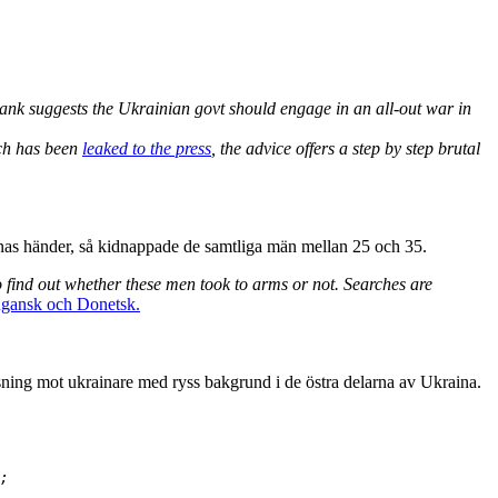
k suggests the Ukrainian govt should engage in an all-out war in
ich has been
leaked to the press
, the advice offers a step by step brutal
ernas händer, så kidnappade de samtliga män mellan 25 och 35.
o find out whether these men took to arms or not. Searches are
Lugansk och Donetsk.
nsning mot ukrainare med ryss bakgrund i de östra delarna av Ukraina.
;