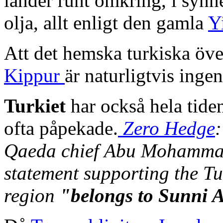
länder runt omkring, i synn
olja, allt enligt den gamla
Y
Att det hemska turkiska över
Kippur
är naturligtvis inge
Turkiet
har också hela tid
ofta påpekade.
Zero Hedge
:
Qaeda chief Abu Mohammad 
statement supporting the Tu
region
"belongs to Sunni 