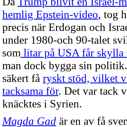
Då
Trump blivit en Israel-m
hemlig Epstein-video
, tog 
precis när Erdogan och Isr
under 1980-och 90-talet svi
som
litar på USA får skylla 
man dock bygga sin politik
säkert få
ryskt stöd, vilket 
tacksama för
. Det var tack v
knäcktes i Syrien.
Magda Gad
är en av få sven