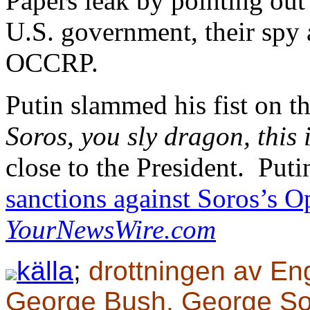
Papers leak by pointing out
U.S. government, their spy 
OCCRP.
Putin slammed his fist on t
Soros, you sly dragon, this 
close to the President. Put
sanctions against Soros’s O
YourNewsWire.com
källa
;
drottningen av Eng
George Bush, George So