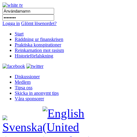
Logga in
Glömt lösenordet?
Start
Räddning ur finanskrisen
Praktiska konspirationer
Reinkarnation mot rasism
Historieförfalskning
Diskussioner
Medlem
Tipsa oss
Skicka in anonymt tips
Våra sponsorer