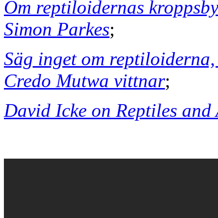
Om reptiloidernas kroppsby
Simon Parkes
;
Säg inget om reptiloiderna,
Credo Mutwa vittnar
;
David Icke on Reptiles and 