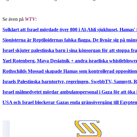
Se även på
WTV
:
Solklart att Israel mördade över 800 i Al-Ahli sjukhuset, Hamas' 
Sionisterna är Reptiloidernas falska flagga. De livnär sig på män
Israel skjuter palestinska barn i sina könsorgan för att stoppa f
Yael Rotenberg, Maya Desiatnik + andra israeliska whistleblowers
Rothschilds Mossad skapade Hamas som kontrollerad opposition
Israels Palestinska barntortyr, regeringen, SwebbTV, Samnytt, 
Israel målmedvetet mördar ambulanspersonal i Gaza för att öka l
USA och Israel blockerar Gazas enda gränsövergång till Egypten 