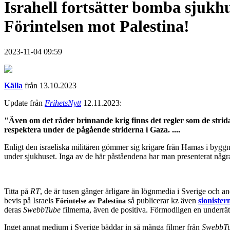
Israhell fortsätter bomba sjukhu
Förintelsen mot Palestina!
2023-11-04 09:59
Källa
från 13.10.2023
Update från
FrihetsNytt
12.11.2023:
"Även om det råder brinnande krig finns det regler som de strida
respektera under de pågående striderna i Gaza. ....
Enligt den israeliska militären gömmer sig krigare från Hamas i bygg
under sjukhuset. Inga av de här påståendena har man presenterat några 
Titta på
RT
, de är tusen gånger ärligare än lögnmedia i Sverige och a
bevis på Israels
så publicerar kz även
sionister
Förintelse av Palestina
deras
SwebbTube
filmerna, även de positiva. Förmodligen en underrä
Inget annat medium i Sverige bäddar in så många filmer från
SwebbT