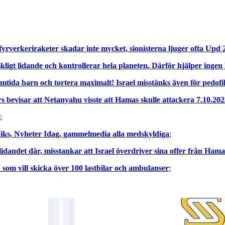
fyrverkeriraketer skadar inte mycket, sionisterna ljuger ofta Upd 
skligt lidande och kontrollerar hela planeten. Därför hjälper ingen
ramtida barn och tortera maximalt! Israel misstänks även för pedof
 bevisar att Netanyahu visste att Hamas skulle attackera 7.10.202
;
Riks, Nyheter Idag, gammelmedia alla medskyldiga
;
idandet där, misstankar att Israel överdriver sina offer från Hama
som vill skicka över 100 lastbilar och ambulanser
;