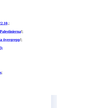
22.10
.;
 Palestinierna
!;
ila övergrepp
!;
3;
s
;