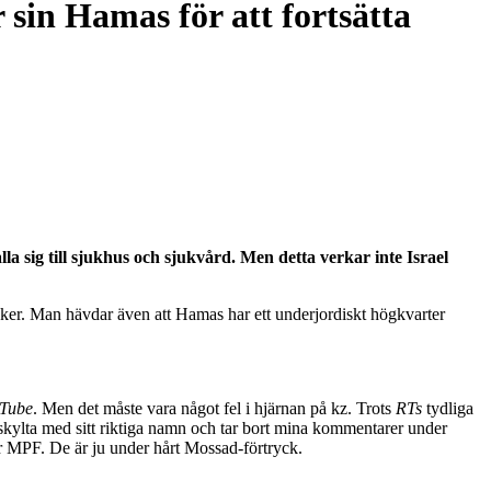
 sin Hamas för att fortsätta
a sig till sjukhus och sjukvård. Men detta verkar inte Israel
ker. Man hävdar även att Hamas har ett underjordiskt högkvarter
Tube
. Men det måste vara något fel i hjärnan på kz. Trots
RTs
tydliga
t skylta med sitt riktiga namn och tar bort mina kommentarer under
r MPF. De är ju under hårt Mossad-förtryck.