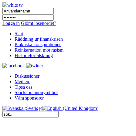
Logga in
Glömt lösenordet?
Start
Räddning ur finanskrisen
Praktiska konspirationer
Reinkarnation mot rasism
Historieförfalskning
Diskussioner
Medlem
Tipsa oss
Skicka in anonymt tips
Våra sponsorer