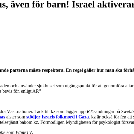
s, även för barn! Israel aktiverar
nde parterna måste respektera. En regel gäller hur man ska förhåll
naden och använder sjukhuset som utgångspunkt för att genomföra attac
bevis för, enligt AP."
ndra Väst-nationer. Tack till kz som lägger upp
RT-
sändningar på
Swebb
nas
alster som
stödjer Israels folkmord i Gaza
. kz är också för feg at
ttelsetjänst bakom kz. Förmodligen Myndigheten för psykologist försva
ube
som
WhiteTV
.