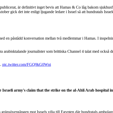
publicerat, är definitivt inget bevis att Hamas & Co låg bakom sjukhusfö
ber gick det inte enligt ljugande ledare i Israel så att hundratals Israele
g med en påstådd konversation mellan två medlemmar i Hamas. I inspelni
era arabisktalande journalister som brittiska Channel 4 talat med också 
n.
pic.twitter.com/FGQ9kG0Wni
 Israeli army's claim that the strike on the al-Ahli Arab hospital 
ränsövergången mot Israels vilja till Egypten där hundratals ambulanser 