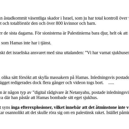
llan åstadkommit väsentliga skador i Israel, som ju har total kontroll ö
set och totalförstör den och över 800 kvinnor och barn.
r de sista dagarna. För sionisterna är Palestinierna bara djur, helt ok at
 som Hamas inte har i tjänst.
iskt det israeliska ansvaret med sina uttalanden: ”Vi har varnat sjukhus
 på olika sätt försökt att skylla massakern på Hamas. Inledningsvis post
lägget redigerades dock flera gånger och videon togs bort. .....
 är någon typ av ”digital rådgivare åt Netanyahu, postade inledningsvis
nya där han påstår att Hamas bombade sitt eget sjukhus.
et syns
inga efterexplosioner, vilket innebär att det åtminstone int
kar osannolikt att det skulle röra sig om en palestinsk raket. Istället