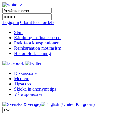
Logga in
Glömt lösenordet?
Start
Räddning ur finanskrisen
Praktiska konspirationer
Reinkarnation mot rasism
Historieförfalskning
Diskussioner
Medlem
Tipsa oss
Skicka in anonymt tips
Våra sponsorer