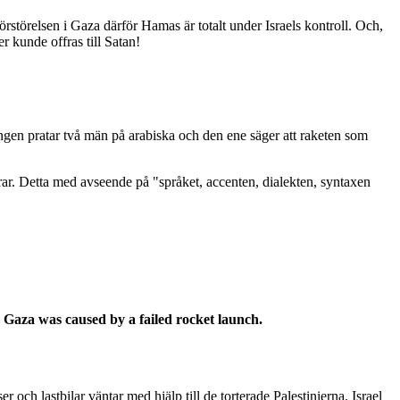
rstörelsen i Gaza därför Hamas är totalt under Israels kontroll. Och,
r kunde offras till Satan!
ngen pratar två män på arabiska och den ene säger att raketen som
drar. Detta med avseende på "språket, accenten, dialekten, syntaxen
in Gaza was caused by a failed rocket launch.
och lastbilar väntar med hjälp till de torterade Palestinierna. Israel