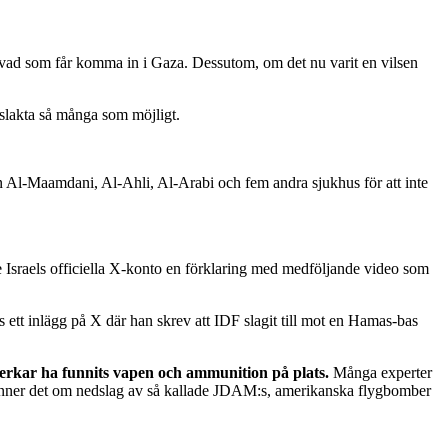
ver vad som får komma in i Gaza. Dessutom, om det nu varit en vilsen
t slakta så många som möjligt.
en Al-Maamdani, Al-Ahli, Al-Arabi och fem andra sjukhus för att inte
ade Israels officiella X-konto en förklaring med medföljande video som
 ett inlägg på X där han skrev att IDF slagit till mot en Hamas-bas
e verkar ha funnits vapen och ammunition på plats.
Många experter
 påminner det om nedslag av så kallade JDAM:s, amerikanska flygbomber