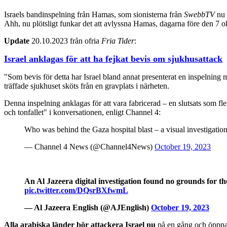
Israels bandinspelning från Hamas, som sionisterna från
SwebbTV
nu 
Ahh, nu plötsligt funkar det att avlyssna Hamas, dagarna före den 7 okto
Update
20.10.2023 från ofria
Fria Tider
:
Israel anklagas för att ha fejkat bevis om sjukhusattack
"Som bevis för detta har Israel bland annat presenterat en inspelnin
träffade sjukhuset sköts från en gravplats i närheten.
Denna inspelning anklagas för att vara fabricerad – en slutsats som fl
och tonfallet" i konversationen, enligt Channel 4:
Who was behind the Gaza hospital blast – a visual investigatio
— Channel 4 News (@Channel4News)
October 19, 2023
An Al Jazeera digital investigation found no grounds for the
pic.twitter.com/DQsrBXfwmL
— Al Jazeera English (@AJEnglish)
October 19, 2023
Alla arabiska länder bör attackera Israel nu
på en gång och öppna g