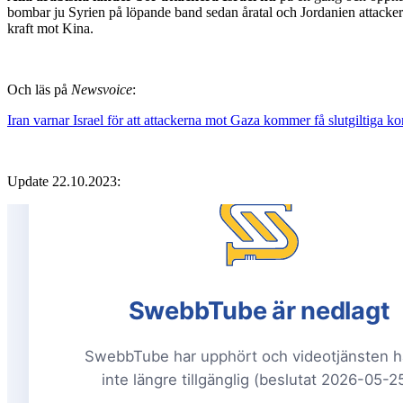
bombar ju Syrien på löpande band sedan åratal och Jordanien attacke
kraft mot Kina.
Och läs på
Newsvoice
:
Iran varnar Israel för att attackerna mot Gaza kommer få slutgiltiga k
Update 22.10.2023: