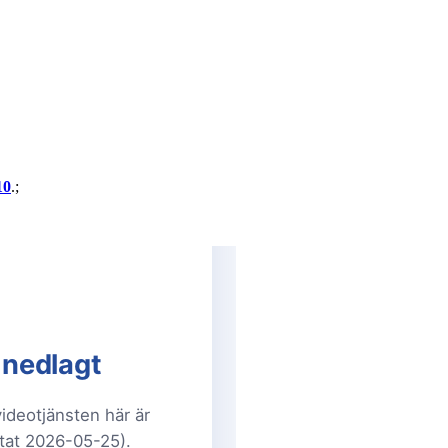
10
.;