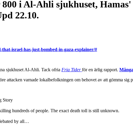
 800 i Al-Ahli sjukhuset, Hamas'
Upd 22.10.
l-that-israel-has-just-bombed-in-gaza-explainer/#
stna sjukhuset Al-Ahli. Tack ofria
Fria Tider
för en ärlig rapport.
Många 
före attacken varnade lokalbefolkningen om behovet av att gömma sig på
g Story
illing hundreds of people. The exact death toll is still unknown.
 debated by all…