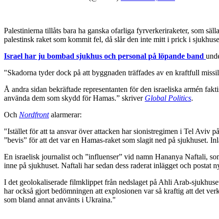
Palestinierna tillåts bara ha ganska ofarliga fyrverkeriraketer, som sä
palestinsk raket som kommit fel, då slår den inte mitt i prick i sjukhu
Israel har ju bombad sjukhus och personal på löpande band
unde
"Skadorna tyder dock på att byggnaden träffades av en kraftfull missil
Å andra sidan bekräftade representanten för den israeliska armén fakt
använda dem som skydd för Hamas.” skriver
Global Politics
.
Och
Nordfront
alarmerar:
"Istället för att ta ansvar över attacken har sionistregimen i Tel Aviv
”bevis” för att det var en Hamas-raket som slagit ned på sjukhuset. In
En israelisk journalist och ”influenser” vid namn Hananya Naftali, som
inne på sjukhuset. Naftali har sedan dess raderat inlägget och postat 
I det geolokaliserade filmklippet från nedslaget på Ahli Arab-sjukhus
har också gjort bedömningen att explosionen var så kraftig att det ver
som bland annat använts i Ukraina."