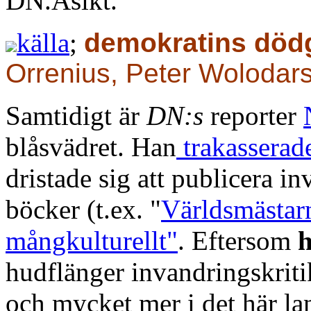
DN.Åsikt.
källa
;
demokratins död
Orrenius, Peter Wolodar
Samtidigt är
DN:s
reporter
blåsvädret. Han
trakasserade
dristade sig att publicera i
böcker (t.ex. "
Världsmästarn
mångkulturellt"
. Eftersom
hudflänger invandringskritik
och mycket mer i det här la