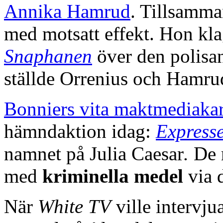
Annika Hamrud
. Tillsamma
med motsatt effekt. Hon kla
Snaphanen
över den polis
ställde Orrenius och Hamrud 
Bonniers vita maktmediakar
hämndaktion idag:
Express
namnet på Julia Caesar
.
De 
med
kriminella medel
via 
När
White TV
ville intervj