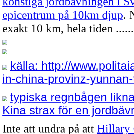
konstiga jordbävningen i Sv
epicentrum på 10km djup
. 
exakt 10 km, hela tiden ......
källa: http://www.polit
in-china-provinz-yunnan-
typiska regnbågen likn
Kina strax för en jordbäv
Inte att undra på att
Hillary