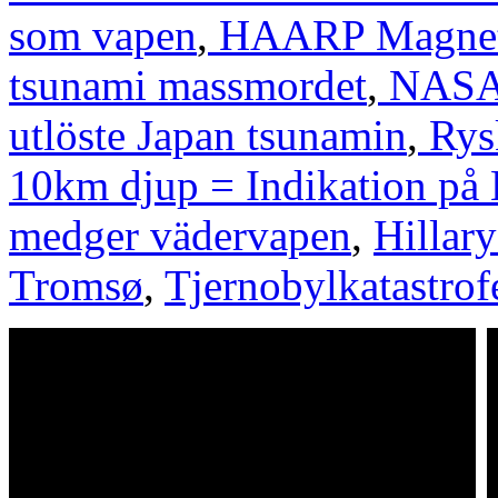
som vapen
,
HAARP Magnetom
tsunami massmordet
,
NASA 
utlöste Japan tsunamin
,
Rys
10km djup = Indikation p
medger vädervapen
,
Hillar
Tromsø
,
Tjernobylkatastro