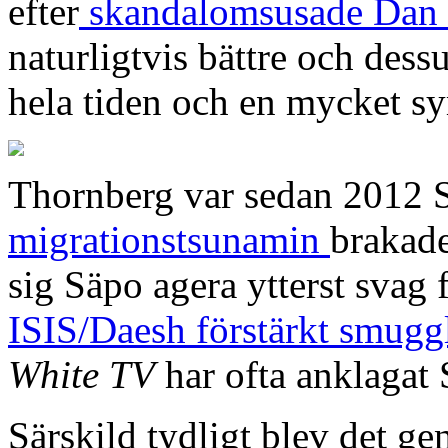
efter
skandalomsusade Dan 
naturligtvis bättre och dess
hela tiden och en mycket sy
Thornberg var sedan 2012 S
migrationstsunamin
brakade
sig Säpo agera ytterst svag
ISIS/Daesh förstärkt smuggla
White TV
har ofta anklagat 
Särskild tydligt blev det g