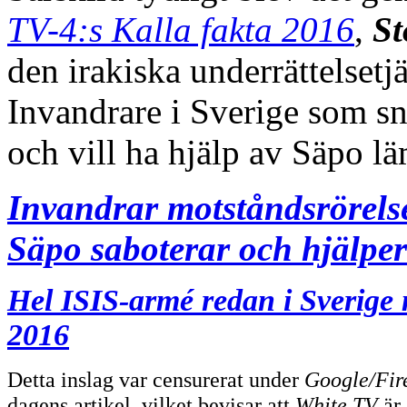
TV-4:s Kalla fakta 2016
,
S
den irakiska underrättelsetj
Invandrare i Sverige som sn
och vill ha hjälp av Säpo lä
Invandrar motståndsrörelse
Säpo saboterar och hjälper
Hel ISIS-armé redan i Sverige 
2016
Detta inslag var censurerat under
Google/Fir
dagens artikel, vilket bevisar att
White TV
är 