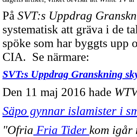
På
SVT:s Uppdrag Gransk
systematisk att gräva i de ta
spöke som har byggts upp 
CIA. Se närmare:
SVT:s Uppdrag Granskning sky
Den 11 maj 2016 hade
WT
Säpo gynnar islamister i s
"Ofria
Fria Tider
kom igår 