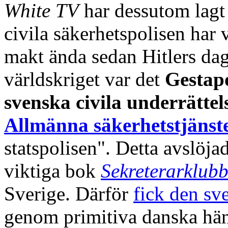
White TV
har dessutom lagt 
civila säkerhetspolisen har
makt ända sedan Hitlers dag
världskriget var det
Gesta
svenska civila underrättel
Allmänna säkerhetstjänst
statspolisen". Detta avslöj
viktiga bok
Sekreterarklub
Sverige. Därför
fick den sv
genom primitiva danska hän