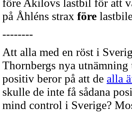
före Akilovs lastbil för att
på Åhléns strax
före
lastbil
--------
Att alla med en röst i Sve
Thornbergs nya utnämning t
positiv beror på att de
alla 
skulle de inte få sådana pos
mind control i Sverige? Mos