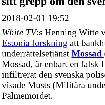
sitt grepp om den sve
2018-02-01 19:52
White TV
:s Henning Witte 
Estonia forskning
att bankh
underrättelsetjänst
Mossad
Mossad, är enbart en falsk 
infiltrerat den svenska poli
visade Musts (Militära under
Palmemordet.