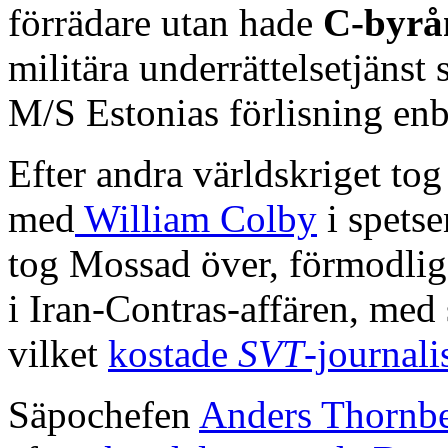
förrädare utan hade
C-byrå
militära underrättelsetjänst 
M/S Estonias förlisning enb
Efter andra världskriget to
med
William Colby
i spets
tog Mossad över, förmodlige
i Iran-Contras-affären, med
vilket
kostade
SVT
-journali
Säpochefen
Anders Thornb