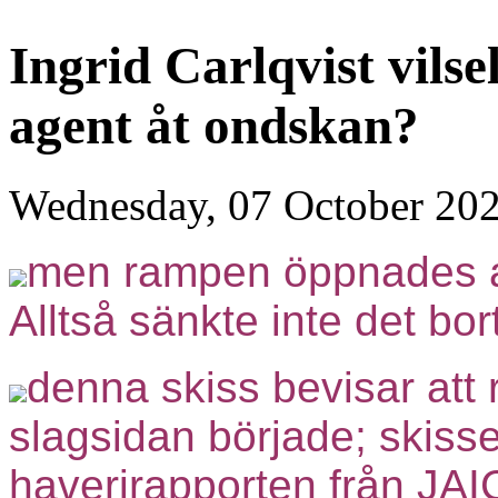
Ingrid Carlqvist vilse
agent åt ondskan?
Wednesday, 07 October 20
men rampen öppnades al
Alltså sänkte inte det bo
denna skiss bevisar att
slagsidan började; skissen
haverirapporten från JAI