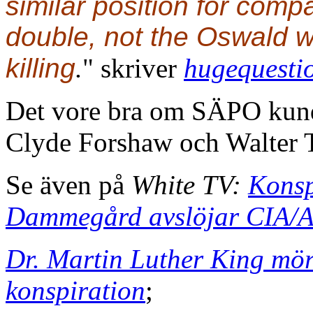
similar position for comp
double, not the Oswald w
killing
.
" skriver
hugequesti
Det vore bra om SÄPO kunde
Clyde Forshaw och Walter T
Se även på
White TV:
Konsp
Dammegård avslöjar CIA/Al
Dr. Martin Luther King mör
konspiration
;