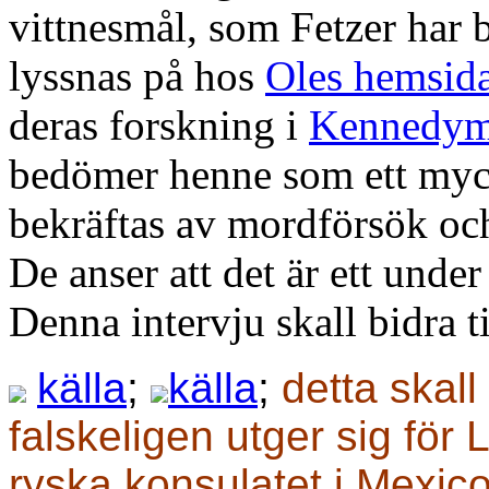
vittnesmål, som Fetzer har 
lyssnas på hos
Oles hemsid
deras forskning i
Kennedym
bedömer henne som ett mycke
bekräftas av mordförsök och
De anser att det är ett under
Denna intervju skall bidra til
källa
;
källa
;
detta skall
falskeligen utger sig för
ryska konsulatet i Mexico