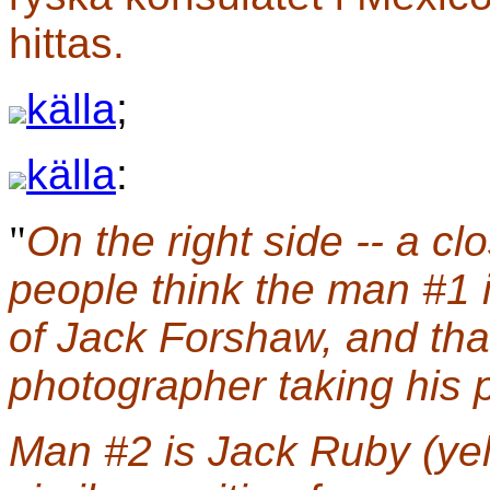
hittas.
källa
;
källa
:
"
On the right side -- a c
people think the man #1
of Jack Forshaw, and that
photographer taking his 
Man #2 is Jack Ruby (ye