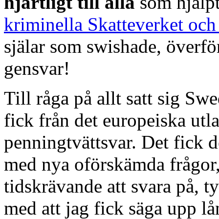
hjärtligt till alla
som hjälpt
kriminella Skatteverket o
själar som swishade, överför
gensvar!
Till råga på allt satt sig Sw
fick från det europeiska utl
penningtvättsvar. Det fick 
med nya oförskämda frågor,
tidskrävande att svara på, t
med att jag fick säga upp 