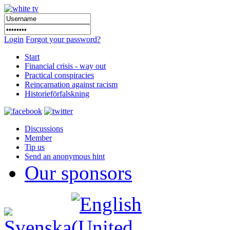
Login
Forgot your password?
Start
Financial crisis - way out
Practical conspiracies
Reincarnation against racism
Historieförfalskning
Discussions
Member
Tip us
Send an anonymous hint
Our sponsors