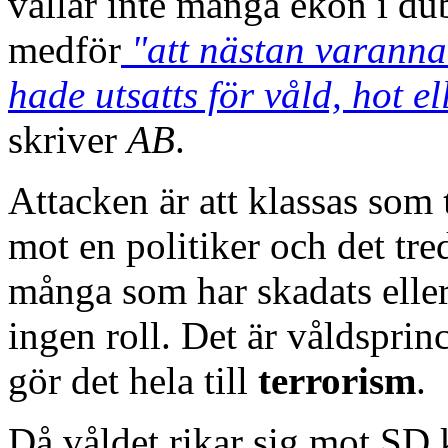
vållar inte många ekon i du
medför
"att nästan varanna
hade utsatts för våld, hot e
skriver
AB
.
Attacken är att klassas som
mot en politiker och det tred
många som har skadats eller
ingen roll. Det är våldsprin
gör det hela till
terrorism
.
Då våldet rikar sig mot SD 