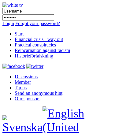
Login
Forgot your password?
Start
Financial crisis - way out
Practical conspiracies
Reincarnation against racism
Historieförfalskning
Discussions
Member
Tip us
Send an anonymous hint
Our sponsors