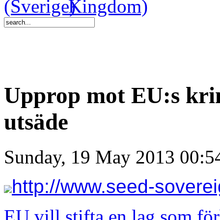
Upprop mot EU:s krim
utsäde
Sunday, 19 May 2013 00:5
http://www.seed-soverei
EU vill stifta en lag som fö