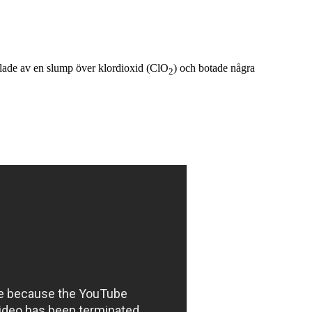
ade av en slump över
klordioxid (ClO
) och botade några
2