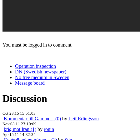
You must be logged in to comment.
Operation inspection
DN (Swedish newspaper)
No free medium in Sweden
Message board
Discussion
Oct.23.15 15:51:03
Kommentar till Gamme... (0)
by
Leif Erlingsson
Nov.08.11 23:10:09
krig mot Iran (1)
by
ronin
Apr.15.11 14:32:34
Centralbanken gör eg... (1)
by
Stig