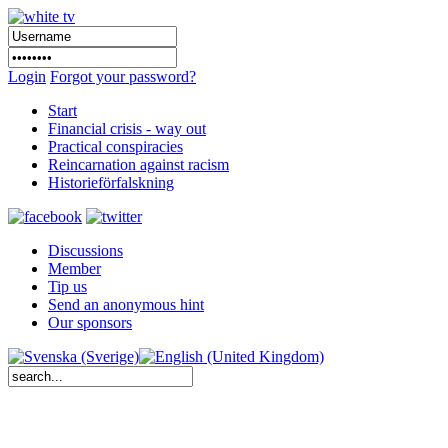
Login
Forgot your password?
Start
Financial crisis - way out
Practical conspiracies
Reincarnation against racism
Historieförfalskning
Discussions
Member
Tip us
Send an anonymous hint
Our sponsors