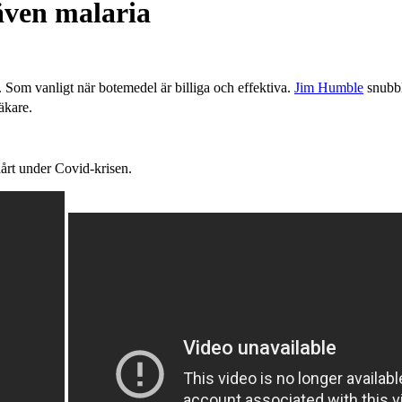
även malaria
. Som vanligt när botemedel är billiga och effektiva.
Jim Humble
snubbl
äkare.
rt under Covid-krisen.