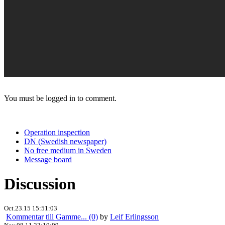
You must be logged in to comment.
Operation inspection
DN (Swedish newspaper)
No free medium in Sweden
Message board
Discussion
Oct.23.15 15:51:03
Kommentar till Gamme... (0)
by
Leif Erlingsson