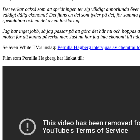
Det verkar också som att spridningen ter sig väldigt annorlunda över
väldigt dålig ekonomi? Det finns en del som tyder på det, för samma f
spekulation och en del av en förklaring.
Jag har inget jobb, så jag passar på att göra det här nu och hoppas at
möten för att kunna påverka mer. Just nu har jag inte ekonomi till någo
Se även White TV:s inslag:
Pernilla Hagberg intervjuas av chemtrailf
Film som Pernilla Hagberg har länkat till: