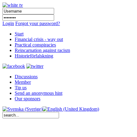
Login
Forgot your password?
Start
Financial crisis - way out
Practical conspiracies
Reincarnation against racism
Historieförfalskning
Discussions
Member
Tip us
Send an anonymous hint
Our sponsors