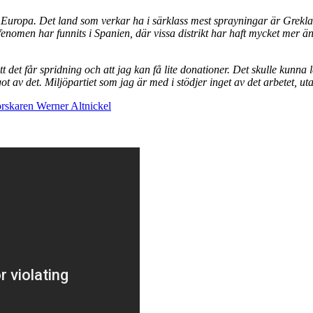
 Europa. Det land som verkar ha i särklass mest sprayningar är Grekla
enomen har funnits i Spanien, där vissa distrikt har haft mycket mer ä
t det får spridning och att jag kan få lite donationer. Det skulle kunn
t av det. Miljöpartiet som jag är med i stödjer inget av det arbetet, uta
orskaren Werner Altnickel