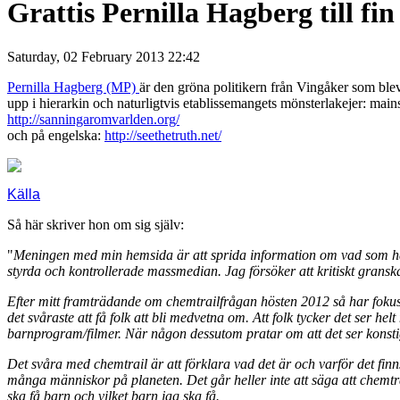
Grattis Pernilla Hagberg till f
Saturday, 02 February 2013 22:42
Pernilla Hagberg (MP)
är den gröna politikern från Vingåker som bl
upp i hierarkin och naturligtvis etablissemangets mönsterlakejer: ma
http://sanningaromvarlden.org/
och på engelska:
http://seethetruth.net/
Källa
Så här skriver hon om sig själv:
"
Meningen med min hemsida är att sprida information om vad som hä
styrda och kontrollerade massmedian. Jag försöker att kritiskt granska
Efter mitt framträdande om chemtrailfrågan hösten 2012 så har fokus l
det svåraste att få folk att bli medvetna om. Att folk tycker det ser hel
barnprogram/filmer. När någon dessutom pratar om att det ser konstigt 
Det svåra med chemtrail är att förklara vad det är och varför det finns.
många människor på planeten. Det går heller inte att säga att chemtrai
ska få barn och vilket barn jag ska få.