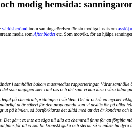
in och modig hemsida: sanningar
ev
världsberömd
inom sanningsrörelsen för sin modiga insats om
avslöja
instream media som
Aftonbladet
etc. Som motvikt, för att hjälpa sanninge
nder i samhället bakom massmedias rapporteringar. Vårat samhälle ä
 det som dagligen sker runt oss och det som vi kan läsa i våra tidninga
egat på chemtrailspridningen i världen. Det är också en mycket viktig 
t naturligt ut är säkert för den propaganda som vi utsätts för på olika hål
ut på himlen, så bortförklaras det alltid med att det är kondens och he
 Det går t ex inte att säga till alla att chemtrail finns för att förgifta
l finns för att vi ska bli kroniskt sjuka och sterila så vi måste ha dyr