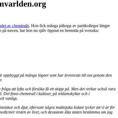
omvarlden.org
ndet av chemtrails
. Hon fick många påhopp av partikollegor längre
n på traven, har hon nu själv öppnat en hemsida på svenska:
r uppbyggt på många lögner som har levererats till oss genom den
r.
fråga att lyfta och försöka få ett stopp på. Men det verkar också vara
l. Det finns chemtrail i kulisser, på reklamskyltar och i
lt vanligt.
 människor och djur, eftersom några maktsjuka ledare tycker att vi är för
a mediciner resten av livet, och dessutom låta staten bestämma om jag