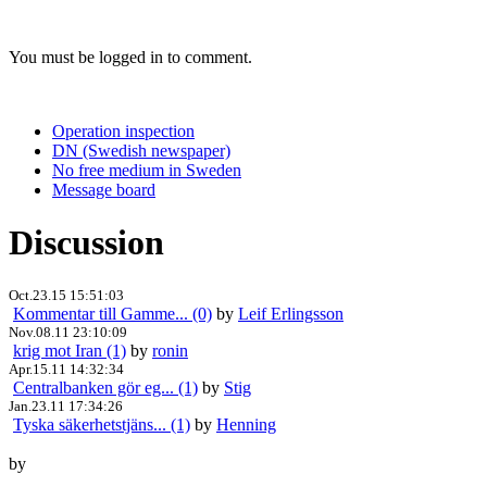
You must be logged in to comment.
Operation inspection
DN (Swedish newspaper)
No free medium in Sweden
Message board
Discussion
Oct.23.15 15:51:03
Kommentar till Gamme... (0)
by
Leif Erlingsson
Nov.08.11 23:10:09
krig mot Iran (1)
by
ronin
Apr.15.11 14:32:34
Centralbanken gör eg... (1)
by
Stig
Jan.23.11 17:34:26
Tyska säkerhetstjäns... (1)
by
Henning
by