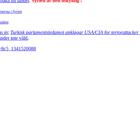
baka till landet
.
Syrien är helt oskyldig !
sterna i Syrien
sident
as in
;
Turkisk parlamentsledamot anklagar USA/CIA for terrorattacker 
nder inte våld
,
?i=8c5_1341520088