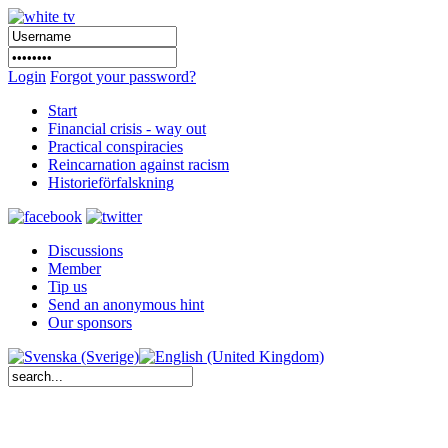
Login
Forgot your password?
Start
Financial crisis - way out
Practical conspiracies
Reincarnation against racism
Historieförfalskning
Discussions
Member
Tip us
Send an anonymous hint
Our sponsors