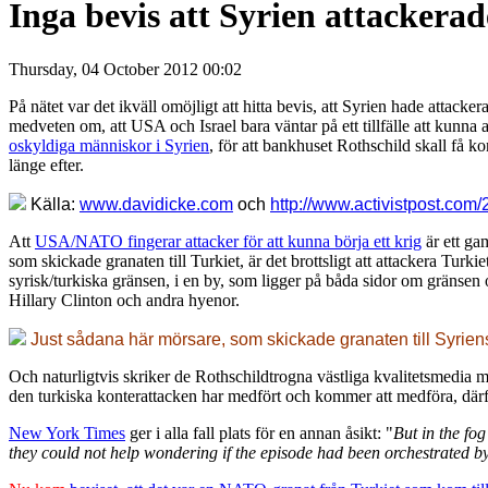
Inga bevis att Syrien attackerad
Thursday, 04 October 2012 00:02
På nätet var det ikväll omöjligt att hitta bevis, att Syrien hade attac
medveten om, att USA och Israel bara väntar på ett tillfälle att kunna 
oskyldiga människor i Syrien
, för att bankhuset Rothschild skall få k
länge efter.
Källa:
www.davidicke.com
och
http://www.activistpost.com/
Att
USA/NATO fingerar attacker för att kunna börja ett krig
är ett ga
som skickade granaten till Turkiet, är det brottsligt att attackera Turki
syrisk/turkiska gränsen, i en by, som ligger på båda sidor om gränsen o
Hillary Clinton och andra hyenor.
Just sådana här mörsare, som skickade granaten till Syriens
Och naturligtvis skriker de Rothschildtrogna västliga kvalitetsmedia me
den turkiska konterattacken har medfört och kommer att medföra, därför 
New York Times
ger i alla fall plats för en annan åsikt: "
But in the fo
they could not help wondering if the episode had been orchestrated b