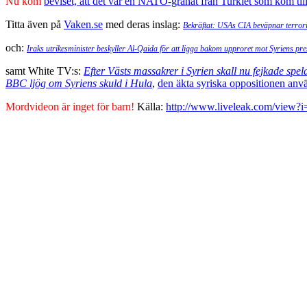
Nu kom
beviset, att det var en NATO-granat från Turkiet som kom till
Titta även på
Vaken.se
med deras inslag:
Bekräftat: USAs CIA beväpnar terrori
och:
Iraks utrikesminister beskyller Al-Qaida för att ligga bakom upproret mot Syriens pre
samt White TV:s:
Efter Västs massakrer i Syrien skall nu fejkade spel
BBC ljög om Syriens skuld i Hula
,
den äkta syriska oppositionen anvä
Mordvideon är inget för barn!
Källa:
http://www.liveleak.com/view