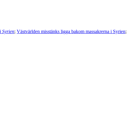
i Syrien
;
Västvärlden misstänks ligga bakom massakrerna i Syrien
;