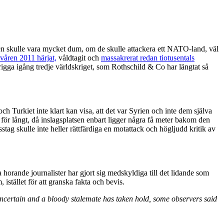
yrien skulle vara mycket dum, om de skulle attackera ett NATO-land, väl
våren 2011 härjat,
våldtagit och
massakrerat redan tiotusentals
 trigga igång tredje världskriget, som Rothschild & Co har längtat så
 Turkiet inte klart kan visa, att det var Syrien och inte dem själva
et för långt, då inslagsplatsen enbart ligger några få meter bakom den
tag skulle inte heller rättfärdiga en motattack och högljudd kritik av
 horande journalister har gjort sig medskyldiga till det lidande som
istället för att granska fakta och bevis.
 uncertain and a bloody stalemate has taken hold, some observers said