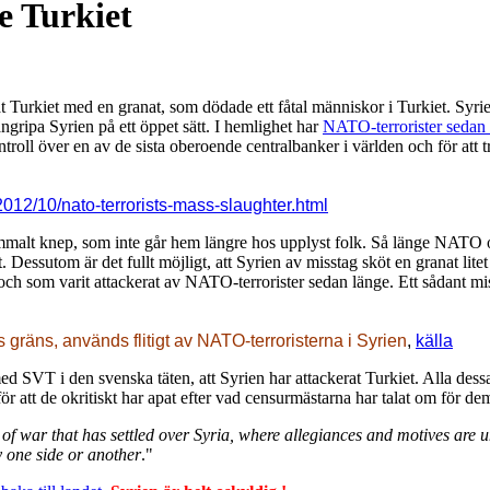
e Turkiet
kerat Turkiet med en granat, som dödade ett fåtal människor i Turkiet. S
angripa Syrien på ett öppet sätt. I hemlighet har
NATO-terrorister sedan 
ontroll över en av de sista oberoende centralbanker i världen och för att
2012/10/nato-terrorists-mass-slaughter.html
mmalt knep, som inte går hem längre hos upplyst folk. Så länge NATO och
et. Dessutom är det fullt möjligt, att Syrien av misstag sköt en granat lit
ch som varit attackerat av NATO-terrorister sedan länge. Ett sådant miss
 gräns, används flitigt av NATO-terroristerna i Syrien
,
källa
d SVT i den svenska täten, att Syrien har attackerat Turkiet. Alla dessa
att de okritiskt har apat efter vad censurmästarna har talat om för dem, 
g of war that has settled over Syria, where allegiances and motives are
y one side or another
."