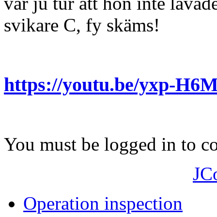
var ju tur att hon inte låvad
svikare C, fy skäms!
https://youtu.be/yxp-H
You must be logged in to 
JC
Operation inspection