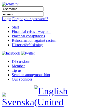
Login
Forgot your password?
Start
Financial crisis - way out
Practical conspiracies
Reincarnation against racism
Historieförfalskning
Discussions
Member
Tip us
Send an anonymous hint
Our sponsors