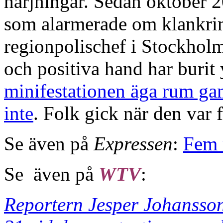
härjningar. Sedan oktober 
som alarmerade om klankrim
regionpolischef i Stockhol
och positiva hand har burit y
minifestationen äga rum ga
inte
. Folk gick när den var f
Se även på
Expressen
:
Fem 
Se även på
WTV
:
Reportern Jesper Johansson