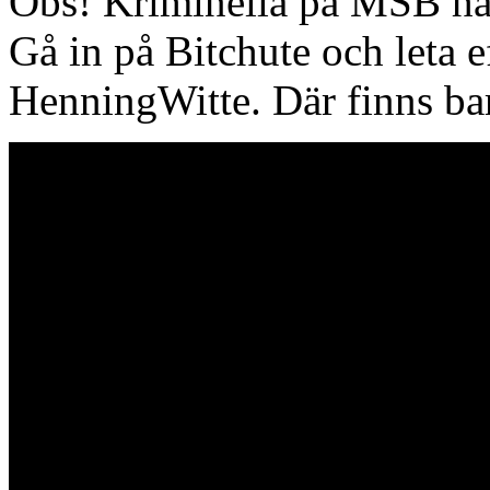
Obs! Kriminella på MSB har 
Gå in på Bitchute och leta 
HenningWitte. Där finns bar