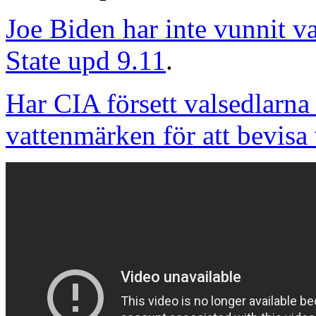
Joe Biden har inte vunnit v
State upd 9.11
.
Har CIA försett valsedlarn
vattenmärken för att bevisa