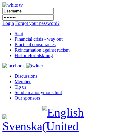
Login
Forgot your password?
Start
Financial crisis - way out
Practical conspiracies
Reincarnation against racism
Historieförfalskning
Discussions
Member
Tip us
Send an anonymous hint
Our sponsors