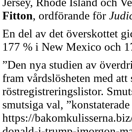
Jersey, Rhode Island och V
Fitton
, ordförande för
Judi
En del av det överskottet g
177 % i New Mexico och 17
”Den nya studien av överdriv
fram vårdslösheten med att s
röstregistreringslistor. Smu
smutsiga val, ”konstaterade 
https://bakomkulisserna.biz
donald-j-trump-imorgon-ma