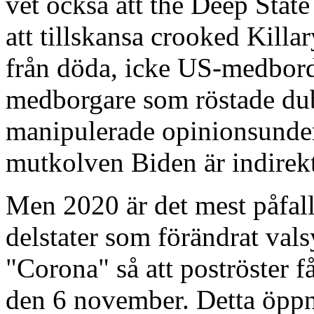
vet också att the Deep Stat
att tillskansa crooked Killar
från döda, icke US-medbord
medborgare som röstade dub
manipulerade opinionsunders
mutkolven Biden är indirekt
Men 2020 är det mest påfall
delstater som förändrat val
"Corona" så att poströster f
den 6 november. Detta öppna