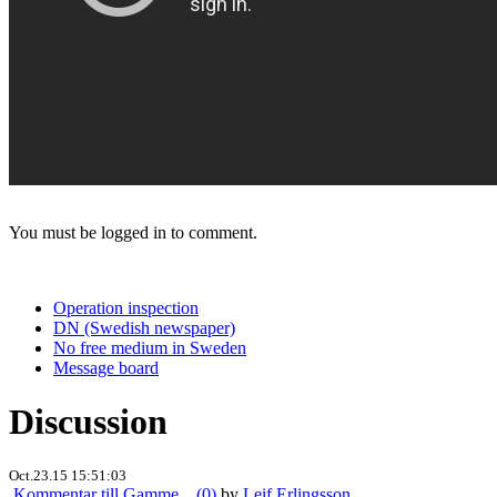
You must be logged in to comment.
Operation inspection
DN (Swedish newspaper)
No free medium in Sweden
Message board
Discussion
Oct.23.15 15:51:03
Kommentar till Gamme... (0)
by
Leif Erlingsson