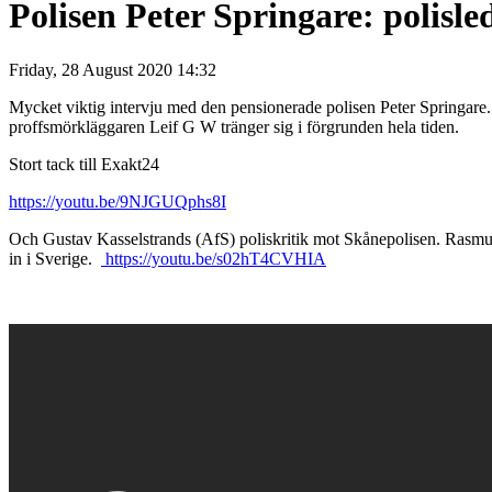
Polisen Peter Springare: polisle
Friday, 28 August 2020 14:32
Mycket viktig intervju med den pensionerade polisen Peter Springare.
proffsmörkläggaren Leif G W tränger sig i förgrunden hela tiden.
Stort tack till Exakt24
https://youtu.be/9NJGUQphs8I
Och Gustav Kasselstrands (AfS) poliskritik mot Skånepolisen. Rasmus
in i Sverige.
https://youtu.be/s02hT4CVHIA