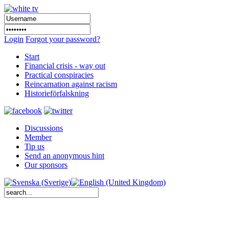
Login
Forgot your password?
Start
Financial crisis - way out
Practical conspiracies
Reincarnation against racism
Historieförfalskning
Discussions
Member
Tip us
Send an anonymous hint
Our sponsors