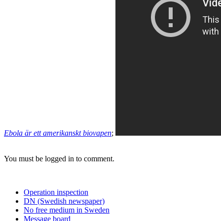
Ebola är ett amerikanskt biovapen
;
You must be logged in to comment.
Operation inspection
DN (Swedish newspaper)
No free medium in Sweden
Message board