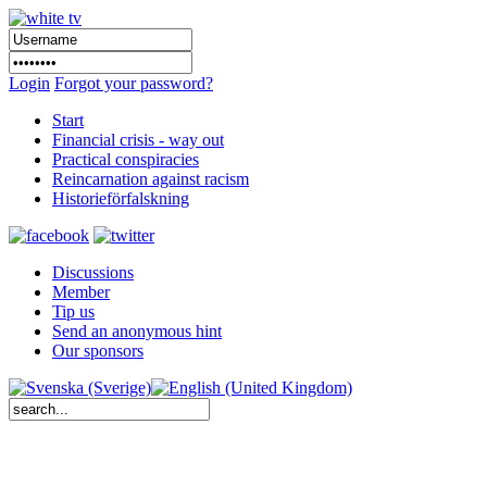
Login
Forgot your password?
Start
Financial crisis - way out
Practical conspiracies
Reincarnation against racism
Historieförfalskning
Discussions
Member
Tip us
Send an anonymous hint
Our sponsors