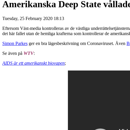
Amerikanska Deep State vållade
Tuesday, 25 February 2020 18:13
Eftersom Väst-media kontrolleras av de västliga underrättelsetjänstern
det här fallet utan de hemliga krafterna som kontrollerar de amerikan
Simon Parkes
ger en bra lägesbeskrivning om Coronaviruset. Även
B
Se även på
WTV
:
AIDS är ett amerikanskt biovapen
;