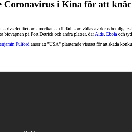
 Coronavirus i Kina för att kn
a skrivs det litet om amerikanska illdåd, som vållas av deras hemliga e
ska biovapnen på Fort Detrick och andra platser, där
Aids
,
Ebola
och tyd
enjamin Fulford
anser att "USA" planterade visuset för att skada konku