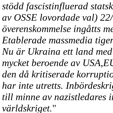
stödd fascistinfluerad stats
av OSSE lovordade val) 22/2
överenskommelse ingåtts me
Etablerade massmedia tiger
Nu är Ukraina ett land med
mycket beroende av USA,EU 
den då kritiserade korrupt
har inte utretts. Inbördeskri
till minne av nazistledares
världskriget.
"