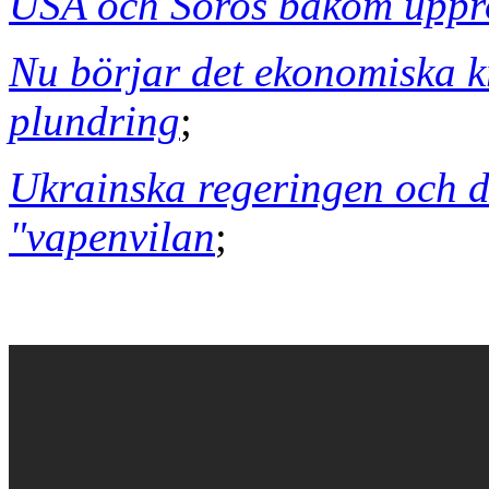
USA och Soros bakom uppro
Nu börjar det ekonomiska k
plundring
;
Ukrainska regeringen och d
"vapenvilan
;