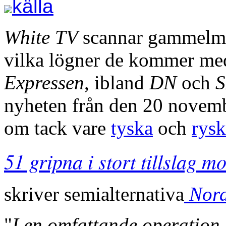
källa
White TV
scannar gammelmed
vilka lögner de kommer med
Expressen
, ibland
DN
och
nyheten från den 20 novemb
om tack vare
tyska
och
rysk
51 gripna i stort tillslag m
skriver semialternativa
Nord
"
I
en omfattande operation, 