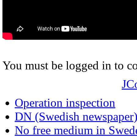
You must be logged in to 
JC
Operation inspection
DN (Swedish newspaper
No free medium in Swed