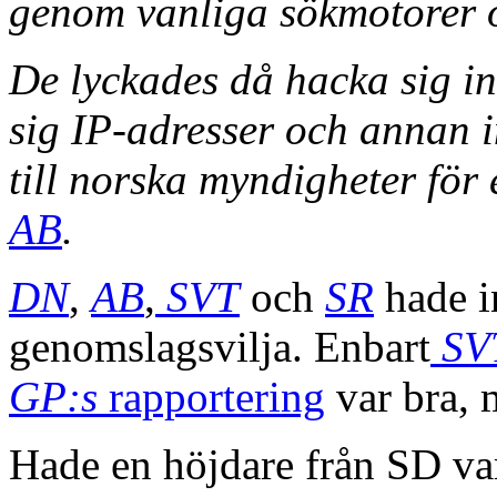
genom vanliga sökmotorer 
De lyckades då hacka sig in
sig IP-adresser och annan 
till norska myndigheter för
AB
.
DN
,
AB
,
SVT
och
SR
hade i
genomslagsvilja. Enbart
SV
GP:s
rapportering
var bra, 
Hade en höjdare från SD var