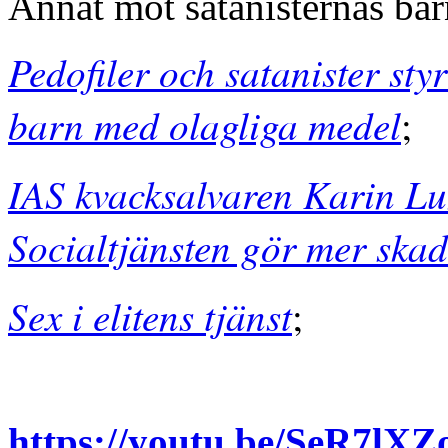
Annat mot satanisternas ba
Pedofiler och satanister s
barn med olagliga medel
;
IAS kvacksalvaren Karin Lu
Socialtjänsten gör mer skad
Sex i elitens tjänst
;
https://youtu.be/SeR7lXZ