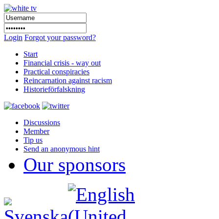
Login
Forgot your password?
Start
Financial crisis - way out
Practical conspiracies
Reincarnation against racism
Historieförfalskning
Discussions
Member
Tip us
Send an anonymous hint
Our sponsors