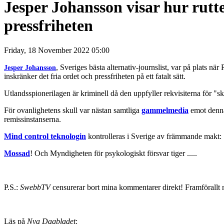
Jesper Johansson visar hur rutt
pressfriheten
Friday, 18 November 2022 05:00
, Sveriges bästa alternativ-journslist, var på plats
Jesper Johansson
inskränker det fria ordet och pressfriheten på ett fatalt sätt.
Utlandsspionerilagen är kriminell då den uppfyller rekvisiterna för "
För ovanlighetens skull var nästan samtliga
gammelmedia
emot denn
remissinstanserna.
Mind control teknologin
kontrolleras i Sverige av främmande makt:
Mossad
! Och Myndigheten för psykologiskt försvar tiger .....
P.S.:
SwebbTV
censurerar bort mina kommentarer direkt! Framförallt n
Läs på
Nya Dagbladet
: