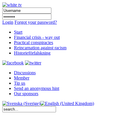
Login
Forgot your password?
Start
Financial crisis - way out
Practical conspiracies
Reincarnation against racism
Historieförfalskning
Discussions
Member
Tip us
Send an anonymous hint
Our sponsors