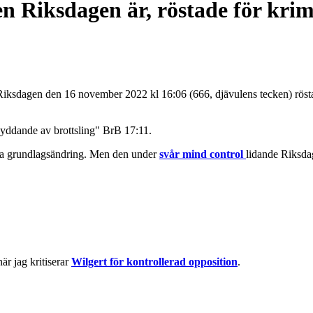
en Riksdagen är, röstade för kri
 när Riksdagen den 16 november 2022 kl 16:06 (666, djävulens tecken) r
skyddande av brottsling" BrB 17:11.
a grundlagsändring. Men den under
svår mind control
lidande Riksda
är jag kritiserar
Wilgert för kontrollerad opposition
.