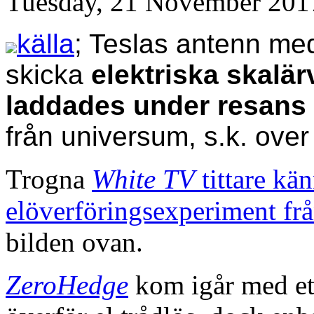
Tuesday, 21 November 201
källa
; Teslas antenn me
skicka
elektriska skalär
laddades under resans 
från universum, s.k. over 
Trogna
White TV
tittare kän
elöverföringsexperiment fr
bilden ovan.
ZeroHedge
kom igår med et