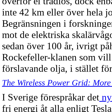
överför el trådlös, dock enb
inte 42 km eller över hela j
Begränsningen i forskningen
mot de elektriska skalärvåg
sedan över 100 år, ivrigt p
Rockefeller-klanen som vill
förslavande olja, i stället för 
The Wireless Power Grid: More
I Sverige förespråkar det
nya
fri energi åt alla enligt Tes