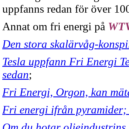
uppfanns redan för över 100
Annat om fri energi på
WT
Den stora skalärvåg-konspi
Tesla uppfann Fri Energi T
sedan
;
Fri Energi, Orgon, kan mä
Fri energi ifrån pyramider; 
Om du hotar oljeindustrins 