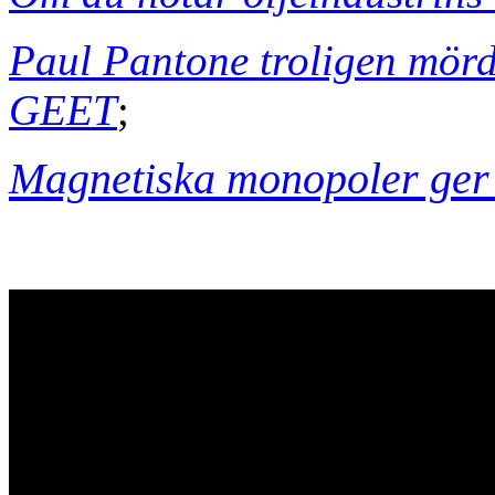
Paul Pantone troligen mörda
GEET
;
Magnetiska monopoler ger 