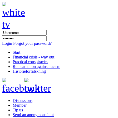
Login
Forgot your password?
Start
Financial crisis - way out
Practical conspiracies
Reincarnation against racism
Historieförfalskning
Discussions
Member
Tip us
Send an anonymous hint