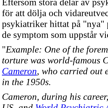
Eftersom stora delar av psy
för att dölja och vidareutve
psykiatriker hittat på "nya
de symptom som uppstår vi
"
Example: One of the foremo
torture was world-famous C
Cameron
, who carried out 
in the 1950s.
Cameron, during his career
US, and
World Psychiatric 