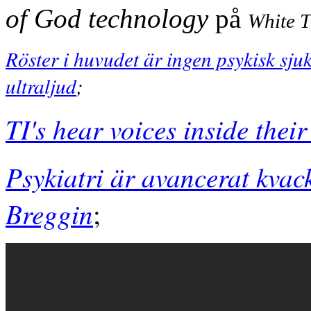
of God technology
på
White T
Röster i huvudet är ingen psykisk sju
ultraljud
;
TI's hear voices inside thei
Psykiatri är avancerat kvack
Breggin
;