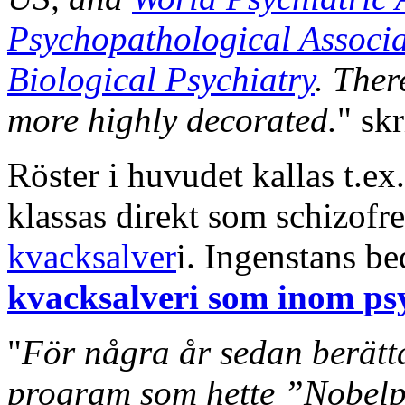
Psychopathological Associa
Biological Psychiatry
. Ther
more highly decorated.
" sk
Röster i huvudet kallas t.ex.
klassas direkt som schizofre
kvacksalver
i. Ingenstans b
kvacksalveri som inom ps
"
För några år sedan berättad
program som hette ”Nobelpr