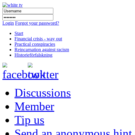
Login
Forgot your password?
Start
Financial crisis - way out
Practical conspiracies
Reincarnation against racism
Historieförfalskning
Discussions
Member
Tip us
Send an anonymous hint