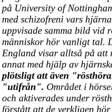
på University of Nottingha
med schizofreni vars hjär
uppvisade samma bild vid r
människor hör vanligt tal. 
England visar alltså på att 
annat med hjälp av hjärns
plötsligt att även "rösthör
"utifrån".
Området i hörsel
och aktiverades under röst
förstått att de verkligen hö